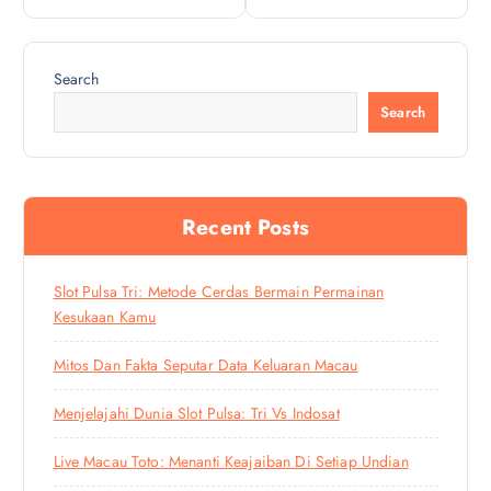
t
n
Search
a
Search
v
i
Recent Posts
g
Slot Pulsa Tri: Metode Cerdas Bermain Permainan
Kesukaan Kamu
a
Mitos Dan Fakta Seputar Data Keluaran Macau
t
Menjelajahi Dunia Slot Pulsa: Tri Vs Indosat
i
Live Macau Toto: Menanti Keajaiban Di Setiap Undian