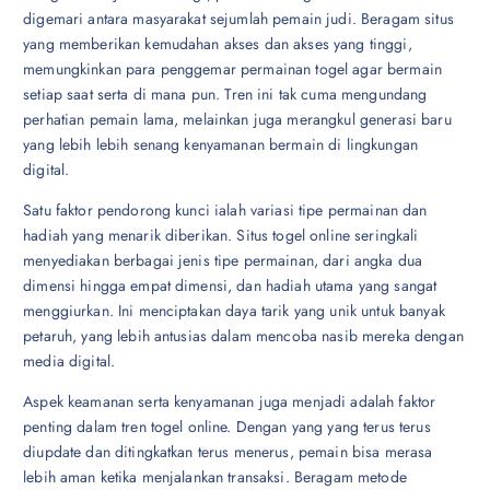
digemari antara masyarakat sejumlah pemain judi. Beragam situs
yang memberikan kemudahan akses dan akses yang tinggi,
memungkinkan para penggemar permainan togel agar bermain
setiap saat serta di mana pun. Tren ini tak cuma mengundang
perhatian pemain lama, melainkan juga merangkul generasi baru
yang lebih lebih senang kenyamanan bermain di lingkungan
digital.
Satu faktor pendorong kunci ialah variasi tipe permainan dan
hadiah yang menarik diberikan. Situs togel online seringkali
menyediakan berbagai jenis tipe permainan, dari angka dua
dimensi hingga empat dimensi, dan hadiah utama yang sangat
menggiurkan. Ini menciptakan daya tarik yang unik untuk banyak
petaruh, yang lebih antusias dalam mencoba nasib mereka dengan
media digital.
Aspek keamanan serta kenyamanan juga menjadi adalah faktor
penting dalam tren togel online. Dengan yang yang terus terus
diupdate dan ditingkatkan terus menerus, pemain bisa merasa
lebih aman ketika menjalankan transaksi. Beragam metode