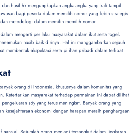
y dan hasil hk mengungkapkan angka-angka yang kali tampil
wasan bagi peserta dalam memilih nomor yang lebih strategis
s dan metodologi dalam memilih memilih nomor.
dalam mengerti perilaku masyarakat dalam ikut serta togel.
enemukan nasib baik dirinya. Hal ini menggambarkan sejauh
 membentuk ekspektasi serta pilihan pribadi dalam terlibat
kat
banyak orang di Indonesia, khususnya dalam komunitas yang
 Ketertarikan masyarakat terhadap permainan ini dapat dilihat
dan pengeluaran sdy yang terus meningkat. Banyak orang yang
an kesejahteraan ekonomi dengan harapan meraih penghargaan
inansial. Sejumlah orang menjadi tersangkut dalam lingkaran