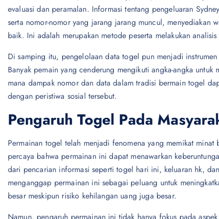
evaluasi dan peramalan. Informasi tentang pengeluaran Sydne
serta nomor-nomor yang jarang jarang muncul, menyediakan wa
baik. Ini adalah merupakan metode peserta melakukan analisi
Di samping itu, pengelolaan data togel pun menjadi instrumen 
Banyak pemain yang cenderung mengikuti angka-angka untuk m
mana dampak nomor dan data dalam tradisi bermain togel dapat
dengan peristiwa sosial tersebut.
Pengaruh Togel Pada Masyara
Permainan togel telah menjadi fenomena yang memikat minat 
percaya bahwa permainan ini dapat menawarkan keberuntungan.
dari pencarian informasi seperti togel hari ini, keluaran hk, 
menganggap permainan ini sebagai peluang untuk meningkatk
besar meskipun risiko kehilangan uang juga besar.
Namun, pengaruh permainan ini tidak hanya fokus pada aspek f