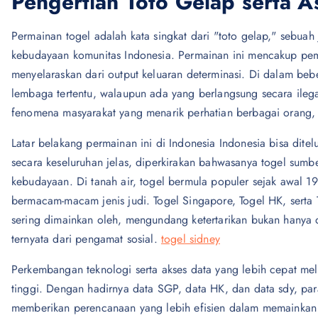
Pengertian Toto Gelap serta A
Permainan togel adalah kata singkat dari "toto gelap," sebuah 
kebudayaan komunitas Indonesia. Permainan ini mencakup pem
menyelaraskan dari output keluaran determinasi. Di dalam beb
lembaga tertentu, walaupun ada yang berlangsung secara ilegal 
fenomena masyarakat yang menarik perhatian berbagai orang, d
Latar belakang permainan ini di Indonesia Indonesia bisa dite
secara keseluruhan jelas, diperkirakan bahwasanya togel sumbe
kebudayaan. Di tanah air, togel bermula populer sejak awal 1
bermacam-macam jenis judi. Togel Singapore, Togel HK, serta 
sering dimainkan oleh, mengundang ketertarikan bukan hanya 
ternyata dari pengamat sosial.
togel sidney
Perkembangan teknologi serta akses data yang lebih cepat mel
tinggi. Dengan hadirnya data SGP, data HK, dan data sdy, par
memberikan perencanaan yang lebih efisien dalam memainkan p