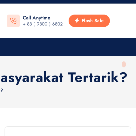
Call Anytime
Flash Sale
+ 88 ( 9800 ) 6802
asyarakat Tertarik?
k?