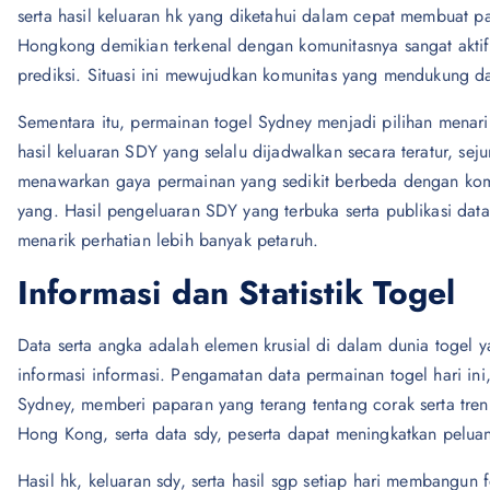
serta hasil keluaran hk yang diketahui dalam cepat membuat 
Hongkong demikian terkenal dengan komunitasnya sangat aktif, 
prediksi. Situasi ini mewujudkan komunitas yang mendukung da
Sementara itu, permainan togel Sydney menjadi pilihan menari
hasil keluaran SDY yang selalu dijadwalkan secara teratur, sej
menawarkan gaya permainan yang sedikit berbeda dengan kom
yang. Hasil pengeluaran SDY yang terbuka serta publikasi dat
menarik perhatian lebih banyak petaruh.
Informasi dan Statistik Togel
Data serta angka adalah elemen krusial di dalam dunia toge
informasi informasi. Pengamatan data permainan togel hari ini
Sydney, memberi paparan yang terang tentang corak serta tre
Hong Kong, serta data sdy, peserta dapat meningkatkan pelua
Hasil hk, keluaran sdy, serta hasil sgp setiap hari membangu