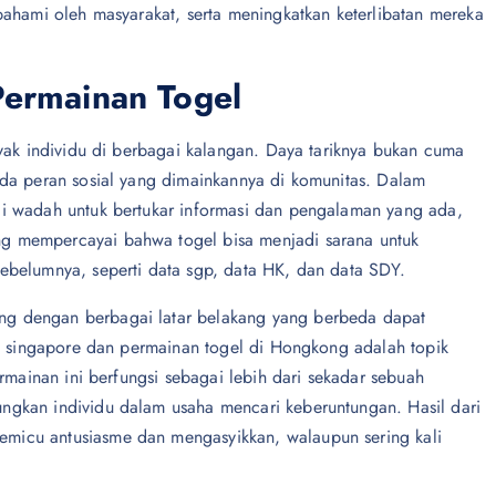
pahami oleh masyarakat, serta meningkatkan keterlibatan mereka
Permainan Togel
nyak individu di berbagai kalangan. Daya tariknya bukan cuma
ada peran sosial yang dimainkannya di komunitas. Dalam
di wadah untuk bertukar informasi dan pengalaman yang ada,
g mempercayai bahwa togel bisa menjadi sarana untuk
ebelumnya, seperti data sgp, data HK, dan data SDY.
ng dengan berbagai latar belakang yang berbeda dapat
gel singapore dan permainan togel di Hongkong adalah topik
ermainan ini berfungsi sebagai lebih dari sekadar sebuah
ngkan individu dalam usaha mencari keberuntungan. Hasil dari
micu antusiasme dan mengasyikkan, walaupun sering kali