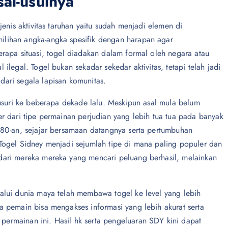
sal-usulnya
jenis aktivitas taruhan yaitu sudah menjadi elemen di
ilihan angka-angka spesifik dengan harapan agar
erapa situasi, togel diadakan dalam formal oleh negara atau
ilegal. Togel bukan sekadar sekedar aktivitas, tetapi telah jadi
ari segala lapisan komunitas.
lusuri ke beberapa dekade lalu. Meskipun asal mula belum
r dari tipe permainan perjudian yang lebih tua tua pada banyak
980-an, sejajar bersamaan datangnya serta pertumbuhan
Togel Sidney menjadi sejumlah tipe di mana paling populer dan
dari mereka mereka yang mencari peluang berhasil, melainkan
alui dunia maya telah membawa togel ke level yang lebih
a pemain bisa mengakses informasi yang lebih akurat serta
ermainan ini. Hasil hk serta pengeluaran SDY kini dapat