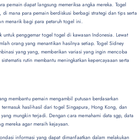
para pemain dapat langsung memeriksa angka mereka. Togel
di mana para pemain berdiskusi berbagi strategi dan tips serta
n menarik bagi para petaruh togel ini.
k untuk penggemar togel togel di kawasan Indonesia. Lewat
umlah orang yang menantikan hasilnya setiap. Togel Sidney
binasi yang yang, memberikan variasi yang ingin mencoba
a sistematis rutin membantu meningkatkan kepercayaaan serta
l yang membantu pemain mengambil putusan berdasarkan
, termasuk hasil-hasil dari togel Singapura, Hong Kong, dan
n yang mungkin terjadi. Dengan cara memahami data sgp, data
ng mereka agar meraih kejayaan.
n fondasi informasi yang dapat dimanfaatkan dalam melakukan