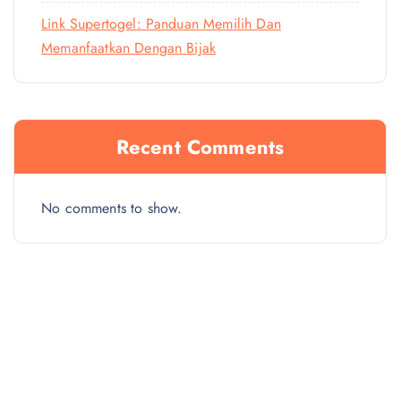
Link Supertogel: Panduan Memilih Dan
Memanfaatkan Dengan Bijak
Recent Comments
No comments to show.