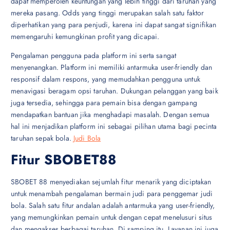
dapat memperoleh keuntungan yang lebih tinggi dari taruhan yang
mereka pasang. Odds yang tinggi merupakan salah satu faktor
diperhatikan yang para penjudi, karena ini dapat sangat signifikan
memengaruhi kemungkinan profit yang dicapai.
Pengalaman pengguna pada platform ini serta sangat
menyenangkan. Platform ini memiliki antarmuka user-friendly dan
responsif dalam respons, yang memudahkan pengguna untuk
menavigasi beragam opsi taruhan. Dukungan pelanggan yang baik
juga tersedia, sehingga para pemain bisa dengan gampang
mendapatkan bantuan jika menghadapi masalah. Dengan semua
hal ini menjadikan platform ini sebagai pilihan utama bagi pecinta
taruhan sepak bola.
Judi Bola
Fitur SBOBET88
SBOBET 88 menyediakan sejumlah fitur menarik yang diciptakan
untuk menambah pengalaman bermain judi para penggemar judi
bola. Salah satu fitur andalan adalah antarmuka yang user-friendly,
yang memungkinkan pemain untuk dengan cepat menelusuri situs
dan mengakses berbagai taruhan. Di samping itu, Layanan ini juga