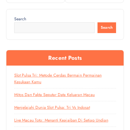
n
Search
a
Search
v
i
Recent Posts
g
Slot Pulsa Tri: Metode Cerdas Bermain Permainan
a
Kesukaan Kamu
t
Mitos Dan Fakta Seputar Data Keluaran Macau
i
Menjelajahi Dunia Slot Pulsa: Tri Vs Indosat
o
Live Macau Toto: Menanti Keajaiban Di Setiap Undian