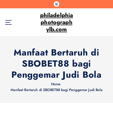
S
k
philadelphia
i
p
photograph
t
ylb.com
o
c
o
Manfaat Bertaruh di
n
t
SBOBET88 bagi
e
n
Penggemar Judi Bola
t
Home
Manfaat Bertaruh di SBOBET88 bagi Penggemar Judi Bola