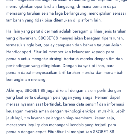
memungkinkan opsi taruhan langsung, di mana pemain dapat
memasang taruhan selama laga berlangsung, menciptakan sensasi
tambahan yang tidak bisa ditemukan di platform lain.
Hal lain yang patut dicermati adalah beragam pilihan jenis taruhan
yang ditawarkan. SBOBET88 menyediakan beragam tipe taruhan,
termasuk single bet, parlay campuran dan bahkan taruhan Asian
Handicapped. Fitur ini memberikan keluwesan kepada para
pemain untuk mengatur strategi bertaruh mereka dengan tim dan
pertandingan yang diinginkan. Dengan banyak pilihan, para
pemain dapat menyesuaikan tarif taruhan mereka dan menambah
kemungkinan menang.
Akhirnya, SBOBET-88 juga dikenal dengan sistem perlindungan
yang kuat serta dukungan pelanggan yang siaga. Pemain dapat
merasa nyaman saat bertindak, karena data sensitif dan informasi
keuangan mereka aman dengan teknologi enkripsi mutakhir. Lebih
jauh lagi, tim layanan pelanggan siap membantu kapan saja,
merespons inquiry dan menangani kendala yang terjadi para
pemain dengan cepat. Fitur-fitur ini menjadikan SBOBET 88