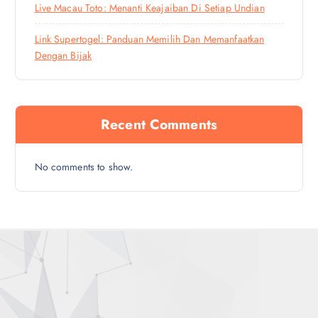
Live Macau Toto: Menanti Keajaiban Di Setiap Undian
o
Link Supertogel: Panduan Memilih Dan Memanfaatkan
n
Dengan Bijak
Recent Comments
No comments to show.