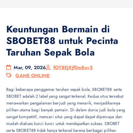
Keuntungan Bermain di
SBOBET88 untuk Pecinta
Taruhan Sepak Bola
Mar, 09, 2026
fOT8EJXjf0m8ov5
GAME ONLINE
Bagi beberapa penggemar taruhan sepak bola, SBOBET88 serta
SBOBET adalah 2 label yang sangat terkenal. Kedua situs tersebut
menawarkan pengalaman berjudi yang menarik, menjadikannya
pilihan utama bagi banyak pemain. Di dalam dunia judi bola yang
sangat kompetitif, mencari situs yang dapat dapat dipercaya dan
mudah diakses kunci kunci untuk mendapatkan sukses. SBOBET
serta SBOBET88 tidak hanya terkenal karena berbagai pilihan