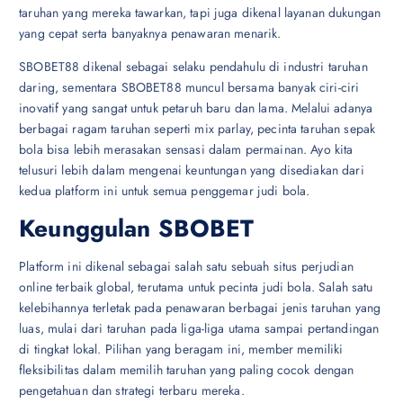
taruhan yang mereka tawarkan, tapi juga dikenal layanan dukungan
yang cepat serta banyaknya penawaran menarik.
SBOBET88 dikenal sebagai selaku pendahulu di industri taruhan
daring, sementara SBOBET88 muncul bersama banyak ciri-ciri
inovatif yang sangat untuk petaruh baru dan lama. Melalui adanya
berbagai ragam taruhan seperti mix parlay, pecinta taruhan sepak
bola bisa lebih merasakan sensasi dalam permainan. Ayo kita
telusuri lebih dalam mengenai keuntungan yang disediakan dari
kedua platform ini untuk semua penggemar judi bola.
Keunggulan SBOBET
Platform ini dikenal sebagai salah satu sebuah situs perjudian
online terbaik global, terutama untuk pecinta judi bola. Salah satu
kelebihannya terletak pada penawaran berbagai jenis taruhan yang
luas, mulai dari taruhan pada liga-liga utama sampai pertandingan
di tingkat lokal. Pilihan yang beragam ini, member memiliki
fleksibilitas dalam memilih taruhan yang paling cocok dengan
pengetahuan dan strategi terbaru mereka.