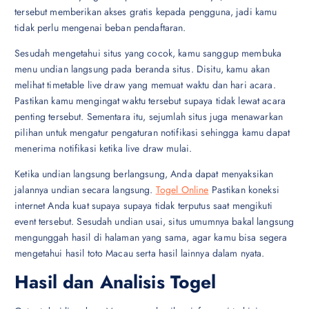
tersebut memberikan akses gratis kepada pengguna, jadi kamu
tidak perlu mengenai beban pendaftaran.
Sesudah mengetahui situs yang cocok, kamu sanggup membuka
menu undian langsung pada beranda situs. Disitu, kamu akan
melihat timetable live draw yang memuat waktu dan hari acara.
Pastikan kamu mengingat waktu tersebut supaya tidak lewat acara
penting tersebut. Sementara itu, sejumlah situs juga menawarkan
pilihan untuk mengatur pengaturan notifikasi sehingga kamu dapat
menerima notifikasi ketika live draw mulai.
Ketika undian langsung berlangsung, Anda dapat menyaksikan
jalannya undian secara langsung.
Togel Online
Pastikan koneksi
internet Anda kuat supaya supaya tidak terputus saat mengikuti
event tersebut. Sesudah undian usai, situs umumnya bakal langsung
mengunggah hasil di halaman yang sama, agar kamu bisa segera
mengetahui hasil toto Macau serta hasil lainnya dalam nyata.
Hasil dan Analisis Togel