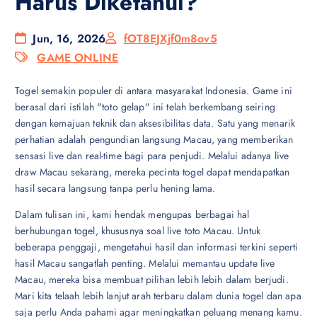
Harus Diketahui?
Jun, 16, 2026
fOT8EJXjf0m8ov5
GAME ONLINE
Togel semakin populer di antara masyarakat Indonesia. Game ini
berasal dari istilah "toto gelap" ini telah berkembang seiring
dengan kemajuan teknik dan aksesibilitas data. Satu yang menarik
perhatian adalah pengundian langsung Macau, yang memberikan
sensasi live dan real-time bagi para penjudi. Melalui adanya live
draw Macau sekarang, mereka pecinta togel dapat mendapatkan
hasil secara langsung tanpa perlu hening lama.
Dalam tulisan ini, kami hendak mengupas berbagai hal
berhubungan togel, khususnya soal live toto Macau. Untuk
beberapa penggaji, mengetahui hasil dan informasi terkini seperti
hasil Macau sangatlah penting. Melalui memantau update live
Macau, mereka bisa membuat pilihan lebih lebih dalam berjudi.
Mari kita telaah lebih lanjut arah terbaru dalam dunia togel dan apa
saja perlu Anda pahami agar meningkatkan peluang menang kamu.