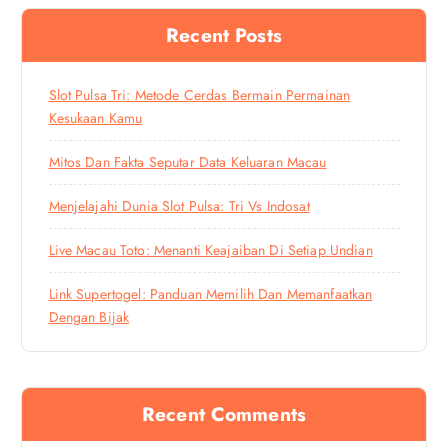
i
Recent Posts
g
Slot Pulsa Tri: Metode Cerdas Bermain Permainan
Kesukaan Kamu
a
Mitos Dan Fakta Seputar Data Keluaran Macau
t
Menjelajahi Dunia Slot Pulsa: Tri Vs Indosat
i
Live Macau Toto: Menanti Keajaiban Di Setiap Undian
o
Link Supertogel: Panduan Memilih Dan Memanfaatkan
n
Dengan Bijak
Recent Comments