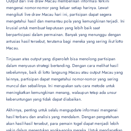
Output dari live draw Macau memberikan informasi terkini
mengenai nomor-nomor yang keluar setiap harinya. Lewat
mengikuti live draw Macau hari ini, partisipan dapat segera
mengetahui hasil dan memantau pola yang kemungkinan terjadi. Ini
krusial untuk membuat keputusan yang lebih baik saat
berpartisipasi dalam permainan. Banyak yang menunggu dengan
antusias hasil tersebut, terutama bagi mereka yang sering ikut lotto
Macau.
Tinjauan atas output yang diperoleh bisa menolong partisipan
dalam menyusun strategi bertanding. Dengan cara melihat hasil
sebelumnya, baik di lotto langsung Macau atau output Macau yang
lainnya, partisipan dapat mengetahui nomor-nomor yang sering
muncul dan sebaliknya. Ini merupakan satu cara metode untuk
meningkatkan kemungkinan menang, walaupun tetap ada unsur
keberuntungan yang tidak dapat diabaikan.
Akhirnya, penting untuk selalu mengupdate informasi mengenai
hasil terbaru dan analisis yang mendalam. Dengan pengetahuan
akan hasil-hasil tersebut, para pemain togel dapat menjadi lebih
yakin dalam menentukan angka-angka mereka. Untuk mendapatkan