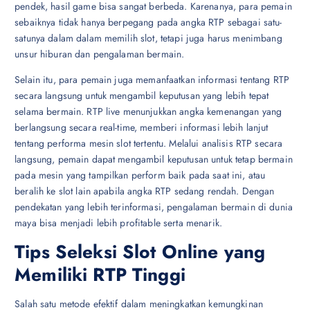
pendek, hasil game bisa sangat berbeda. Karenanya, para pemain
sebaiknya tidak hanya berpegang pada angka RTP sebagai satu-
satunya dalam dalam memilih slot, tetapi juga harus menimbang
unsur hiburan dan pengalaman bermain.
Selain itu, para pemain juga memanfaatkan informasi tentang RTP
secara langsung untuk mengambil keputusan yang lebih tepat
selama bermain. RTP live menunjukkan angka kemenangan yang
berlangsung secara real-time, memberi informasi lebih lanjut
tentang performa mesin slot tertentu. Melalui analisis RTP secara
langsung, pemain dapat mengambil keputusan untuk tetap bermain
pada mesin yang tampilkan perform baik pada saat ini, atau
beralih ke slot lain apabila angka RTP sedang rendah. Dengan
pendekatan yang lebih terinformasi, pengalaman bermain di dunia
maya bisa menjadi lebih profitable serta menarik.
Tips Seleksi Slot Online yang
Memiliki RTP Tinggi
Salah satu metode efektif dalam meningkatkan kemungkinan