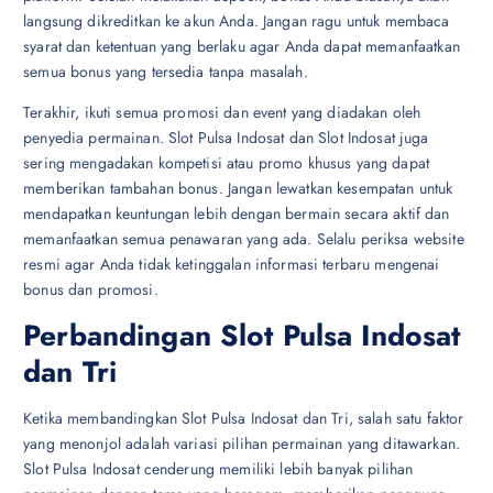
langsung dikreditkan ke akun Anda. Jangan ragu untuk membaca
syarat dan ketentuan yang berlaku agar Anda dapat memanfaatkan
semua bonus yang tersedia tanpa masalah.
Terakhir, ikuti semua promosi dan event yang diadakan oleh
penyedia permainan. Slot Pulsa Indosat dan Slot Indosat juga
sering mengadakan kompetisi atau promo khusus yang dapat
memberikan tambahan bonus. Jangan lewatkan kesempatan untuk
mendapatkan keuntungan lebih dengan bermain secara aktif dan
memanfaatkan semua penawaran yang ada. Selalu periksa website
resmi agar Anda tidak ketinggalan informasi terbaru mengenai
bonus dan promosi.
Perbandingan Slot Pulsa Indosat
dan Tri
Ketika membandingkan Slot Pulsa Indosat dan Tri, salah satu faktor
yang menonjol adalah variasi pilihan permainan yang ditawarkan.
Slot Pulsa Indosat cenderung memiliki lebih banyak pilihan