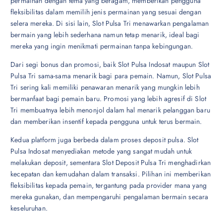
permainan dengan tema yang beragam, memberikan pengguna
fleksibilitas dalam memilih jenis permainan yang sesuai dengan
selera mereka. Di sisi lain, Slot Pulsa Tri menawarkan pengalaman
bermain yang lebih sederhana namun tetap menarik, ideal bagi
mereka yang ingin menikmati permainan tanpa kebingungan.
Dari segi bonus dan promosi, baik Slot Pulsa Indosat maupun Slot
Pulsa Tri sama-sama menarik bagi para pemain. Namun, Slot Pulsa
Tri sering kali memiliki penawaran menarik yang mungkin lebih
bermanfaat bagi pemain baru. Promosi yang lebih agresif di Slot
Tri membuatnya lebih menonjol dalam hal menarik pelanggan baru
dan memberikan insentif kepada pengguna untuk terus bermain.
Kedua platform juga berbeda dalam proses deposit pulsa. Slot
Pulsa Indosat menyediakan metode yang sangat mudah untuk
melakukan deposit, sementara Slot Deposit Pulsa Tri menghadirkan
kecepatan dan kemudahan dalam transaksi. Pilihan ini memberikan
fleksibilitas kepada pemain, tergantung pada provider mana yang
mereka gunakan, dan mempengaruhi pengalaman bermain secara
keseluruhan.