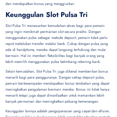
dan mendapatkan bonus yang menggiurkan.
Keunggulan Slot Pulsa Tri
Slot Pulsa Tri menawarkan kemudahan akses bagi para pemain
yang ingin menikmati permainan slot secara praktis. Dengan
menggunakan pulsa sebagai metode deposit, pemain tidak perlu
repot melakukan transfer melalui bank. Cukup dengan pulsa yang
ada di handphone, mereka dapat langsung terhubung dan mulai
bermain. Hal ini memberi fleksibilitas bagi banyak orang yang
lebih memilih menggunakan pulsa ketimbang rekening bank.
Selain kemudahan, Slot Pulsa Tri juga dikenal memberikan bonus
menarik bagi para penggunanya. Dengan setiap deposit pulsa,
pemain berkesempatan mendapatkan bonus tambahan yang dapat
meningkatkan pengalaman bermain mereka. Bonus ini tidak hanya
menarik tetapi juga dapat dimanfaatkan untuk memainkan lebih
banyak permainan dan meningkatkan peluang kemenangan.
Keunggulan lainnya adalah pengoperasian yang cepat dan efisien.