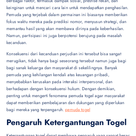
berbagai faktor, termasuk dampak sosial, prestise rekan, dan
keinginan untuk mencari cara lain untuk mendapatkan penghasilan.
Pemuda yang terjebak dalam permainan ini biasanya memberikan
fokus waktu mereka pada prediksi nomor, menyusun strategi, dan
memantau hasil yang akan membawa dirinya pada keberhasilan.
Namun, partisipasi ini juga berpotensi berujung pada masalah
kecanduan.
Konsekuensi dari kecanduan perjudian ini tersebut bisa sangat
merugikan, tidak hanya bagi seseorang tersebut namun juga bagi
bagi sanak keluarga dan masyarakat di sekelilingnya. Banyak
pemuda yang kehilangan kendali atas keuangan pribadi,
menyebabkan kerusakan pada interaksi interpersonal, dan
berhadapan dengan konsekuensi hukum. Dengan demikian,
penting untuk mengerti fenomena pemuda togel agar masyarakat
dapat memberikan pembelajaran dan dukungan yang diperlukan
bagi mereka yang terpengaruh.
pemuda togel
Pengaruh Ketergantungan Togel
Ketergantungan togel dapat membawa pengaruh yang sangat besar