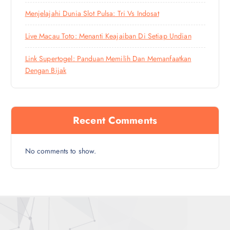
t
Menjelajahi Dunia Slot Pulsa: Tri Vs Indosat
i
Live Macau Toto: Menanti Keajaiban Di Setiap Undian
o
Link Supertogel: Panduan Memilih Dan Memanfaatkan
Dengan Bijak
n
Recent Comments
No comments to show.