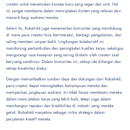
creator untuk menemukan konsep baru yang segar dan unik. Hal
ini sangat membantu dalam menciptakan konten yang relevan dan
menarik bagi audiens mereka.
Selain itu, Rubah4d juga menawarkan komunitas yang mendukung
di mana para creator bisa berinteraksi, berbagi pengalaman, dan
saling memberi umpan balik. Lingkungan kolaboratif ini
mendorong pertumbuhan dan peningkatan kualitas karya, sekaligus
mengurangi rasa kesepian yang sering dialami oleh creator saat
berjuang sendirian. Dalam komunitas ini, setiap ide dihargai dan
setiap kreativitas diakui.
Dengan memanfaatkan sumber daya dan dukungan dari Rubah4d,
para creator dapat meningkatkan kemampuan mereka dan
memperluas jangkauan audiens. Ini tidak hanya membantu mereka
dalam menciptakan karya yang lebih baik, tetapi juga dalam
membangun reputasi dan kredibilitas di industri yang mereka
geluti. Rubah4d menjelma sebagai mitra strategis dalam
perjalanan kreatif mereka.