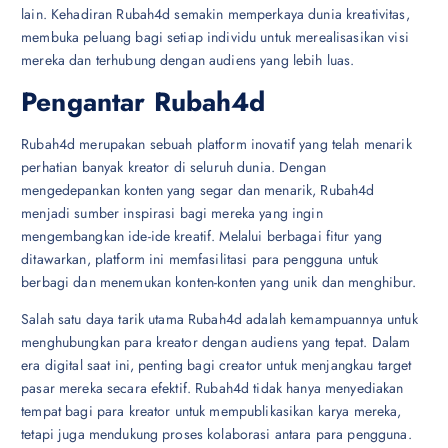
lain. Kehadiran Rubah4d semakin memperkaya dunia kreativitas,
membuka peluang bagi setiap individu untuk merealisasikan visi
mereka dan terhubung dengan audiens yang lebih luas.
Pengantar Rubah4d
Rubah4d merupakan sebuah platform inovatif yang telah menarik
perhatian banyak kreator di seluruh dunia. Dengan
mengedepankan konten yang segar dan menarik, Rubah4d
menjadi sumber inspirasi bagi mereka yang ingin
mengembangkan ide-ide kreatif. Melalui berbagai fitur yang
ditawarkan, platform ini memfasilitasi para pengguna untuk
berbagi dan menemukan konten-konten yang unik dan menghibur.
Salah satu daya tarik utama Rubah4d adalah kemampuannya untuk
menghubungkan para kreator dengan audiens yang tepat. Dalam
era digital saat ini, penting bagi creator untuk menjangkau target
pasar mereka secara efektif. Rubah4d tidak hanya menyediakan
tempat bagi para kreator untuk mempublikasikan karya mereka,
tetapi juga mendukung proses kolaborasi antara para pengguna.