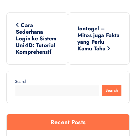
P
Cara
Iontogel –
o
Sederhana
Mitos juga Fakta
Login ke Sistem
yang Perlu
s
Uni4D: Tutorial
Kamu Tahu
Komprehensif
t
n
Search
a
Search
v
i
Recent Posts