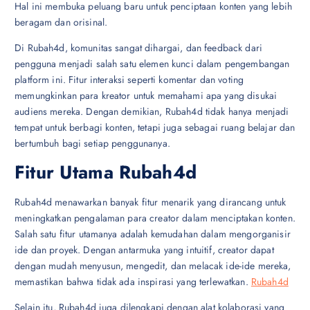
Hal ini membuka peluang baru untuk penciptaan konten yang lebih
beragam dan orisinal.
Di Rubah4d, komunitas sangat dihargai, dan feedback dari
pengguna menjadi salah satu elemen kunci dalam pengembangan
platform ini. Fitur interaksi seperti komentar dan voting
memungkinkan para kreator untuk memahami apa yang disukai
audiens mereka. Dengan demikian, Rubah4d tidak hanya menjadi
tempat untuk berbagi konten, tetapi juga sebagai ruang belajar dan
bertumbuh bagi setiap penggunanya.
Fitur Utama Rubah4d
Rubah4d menawarkan banyak fitur menarik yang dirancang untuk
meningkatkan pengalaman para creator dalam menciptakan konten.
Salah satu fitur utamanya adalah kemudahan dalam mengorganisir
ide dan proyek. Dengan antarmuka yang intuitif, creator dapat
dengan mudah menyusun, mengedit, dan melacak ide-ide mereka,
memastikan bahwa tidak ada inspirasi yang terlewatkan.
Rubah4d
Selain itu, Rubah4d juga dilengkapi dengan alat kolaborasi yang