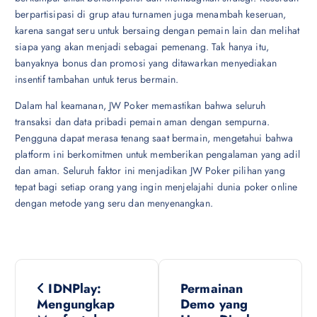
berpartisipasi di grup atau turnamen juga menambah keseruan,
karena sangat seru untuk bersaing dengan pemain lain dan melihat
siapa yang akan menjadi sebagai pemenang. Tak hanya itu,
banyaknya bonus dan promosi yang ditawarkan menyediakan
insentif tambahan untuk terus bermain.
Dalam hal keamanan, JW Poker memastikan bahwa seluruh
transaksi dan data pribadi pemain aman dengan sempurna.
Pengguna dapat merasa tenang saat bermain, mengetahui bahwa
platform ini berkomitmen untuk memberikan pengalaman yang adil
dan aman. Seluruh faktor ini menjadikan JW Poker pilihan yang
tepat bagi setiap orang yang ingin menjelajahi dunia poker online
dengan metode yang seru dan menyenangkan.
P
IDNPlay:
Permainan
o
Mengungkap
Demo yang