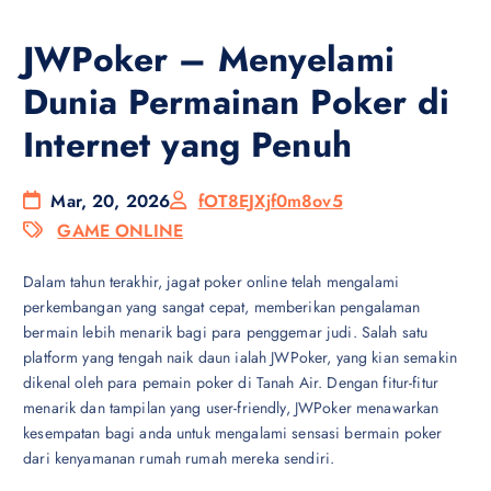
JWPoker – Menyelami
Dunia Permainan Poker di
Internet yang Penuh
Mar, 20, 2026
fOT8EJXjf0m8ov5
GAME ONLINE
Dalam tahun terakhir, jagat poker online telah mengalami
perkembangan yang sangat cepat, memberikan pengalaman
bermain lebih menarik bagi para penggemar judi. Salah satu
platform yang tengah naik daun ialah JWPoker, yang kian semakin
dikenal oleh para pemain poker di Tanah Air. Dengan fitur-fitur
menarik dan tampilan yang user-friendly, JWPoker menawarkan
kesempatan bagi anda untuk mengalami sensasi bermain poker
dari kenyamanan rumah rumah mereka sendiri.