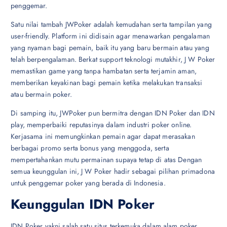
penggemar.
Satu nilai tambah JWPoker adalah kemudahan serta tampilan yang
user-friendly. Platform ini didisain agar menawarkan pengalaman
yang nyaman bagi pemain, baik itu yang baru bermain atau yang
telah berpengalaman. Berkat support teknologi mutakhir, J W Poker
memastikan game yang tanpa hambatan serta terjamin aman,
memberikan keyakinan bagi pemain ketika melakukan transaksi
atau bermain poker.
Di samping itu, JWPoker pun bermitra dengan IDN Poker dan IDN
play, memperbaiki reputasinya dalam industri poker online.
Kerjasama ini memungkinkan pemain agar dapat merasakan
berbagai promo serta bonus yang menggoda, serta
mempertahankan mutu permainan supaya tetap di atas Dengan
semua keunggulan ini, J W Poker hadir sebagai pilihan primadona
untuk penggemar poker yang berada di Indonesia.
Keunggulan IDN Poker
IDN Poker yakni salah satu situs terkemuka dalam alam poker