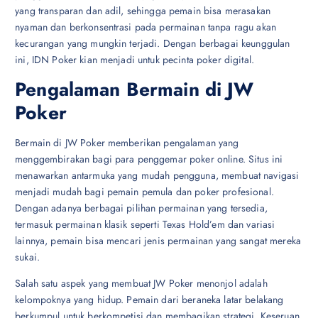
yang transparan dan adil, sehingga pemain bisa merasakan
nyaman dan berkonsentrasi pada permainan tanpa ragu akan
kecurangan yang mungkin terjadi. Dengan berbagai keunggulan
ini, IDN Poker kian menjadi untuk pecinta poker digital.
Pengalaman Bermain di JW
Poker
Bermain di JW Poker memberikan pengalaman yang
menggembirakan bagi para penggemar poker online. Situs ini
menawarkan antarmuka yang mudah pengguna, membuat navigasi
menjadi mudah bagi pemain pemula dan poker profesional.
Dengan adanya berbagai pilihan permainan yang tersedia,
termasuk permainan klasik seperti Texas Hold’em dan variasi
lainnya, pemain bisa mencari jenis permainan yang sangat mereka
sukai.
Salah satu aspek yang membuat JW Poker menonjol adalah
kelompoknya yang hidup. Pemain dari beraneka latar belakang
berkumpul untuk berkompetisi dan membagikan strategi. Keseruan