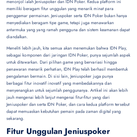
menonjol ialah Jeniuspoker dan IDN Poker. Kedua platform ini
memiliki beragam fitur unggulan yang menarik minat para
penggemar permainan. Jeniuspoker serta IDN Poker bukan hanya
menyediakan beragam tipe game, tetapi juga menawarkan
antarmuka yang yang ramah pengguna dan sistem keamanan dapat
diandalkan.
Meneliti lebih jauh, kita semua akan menemukan bahwa IDN Play,
sebagai komponen dari jaringan IDN Poker, punya sejumlah aspek
untuk ditawarkan. Dari pilihan game yang bervariasi hingga
penawaran menarik perhatian, IDN Play telah berhasil membentuk
pengalaman bermain. Di sisi lain, Jeniuspoker juga punya
berbagai fitur inovatif inovatif yang membedakannya dan
menyenangkan untuk sejumlah penggunanya. Artikel ini akan lebih
jauh mengenai lebih lanjut mengenai fitur-fitur yang dari
Jeniuspoker dan serta IDN Poker, dan cara kedua platform tersebut
dapat memuaskan kebutuhan pemain pada zaman digital yang
sekarang.
Fitur Unggulan Jeniuspoker