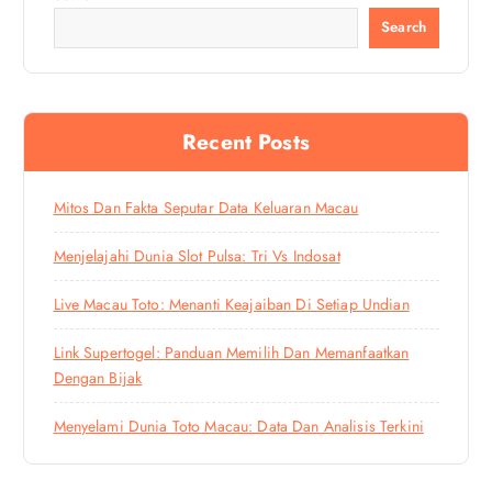
a
Search
v
i
Recent Posts
g
Mitos Dan Fakta Seputar Data Keluaran Macau
a
Menjelajahi Dunia Slot Pulsa: Tri Vs Indosat
t
Live Macau Toto: Menanti Keajaiban Di Setiap Undian
i
Link Supertogel: Panduan Memilih Dan Memanfaatkan
Dengan Bijak
o
Menyelami Dunia Toto Macau: Data Dan Analisis Terkini
n