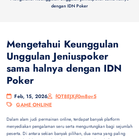
dengan IDN Poker
Mengetahui Keunggulan
Unggulan Jeniuspoker
sama halnya dengan IDN
Poker
Feb, 15, 2026
fOT8EJXjf0m8ov5
GAME ONLINE
Dalam alam judi permainan online, terdapat banyak platform
menyediakan pengalaman seru serta menguntungkan bagi sejumlah
peserta. Di antara sekian banyak pilihan, dua nama yang paling