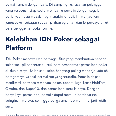
pemain aman dengan baik. Di samping itu, layanan pelanggan
yang responsif siap sedia membantu pemain dengan segala
pertanyaan atau masalah yg mungkin terjadi. Ini menjadikan
Jeniuspoker sebagai sebuah pilihan yg aman dan terpercaya untuk
para penggemar poker online.
Kelebihan IDN Poker sebagai
Platform
IDN Poker menawarkan berbagai fitur yang membuatnya sebagai
salah satu pilihan teratas untuk para penggemar permainan poker
di dunia maya. Salah satu kelebihan yang paling menonjol adalah
beragamnya variasi permainan yang tersedia. Pemain dapat
menikmati bermacam-macam poker, seperti juga Texas Hold’em,
Omaha, dan Super10, dan permainan kartu lainnya. Dengan
banyaknya permainan, pemain dapat memilih berdasarkan
keinginan mereka, sehingga pengalaman bermain menjadi lebih
seru.
Aspek keamanan dan kenyamanan pemain pemain juga merupakan