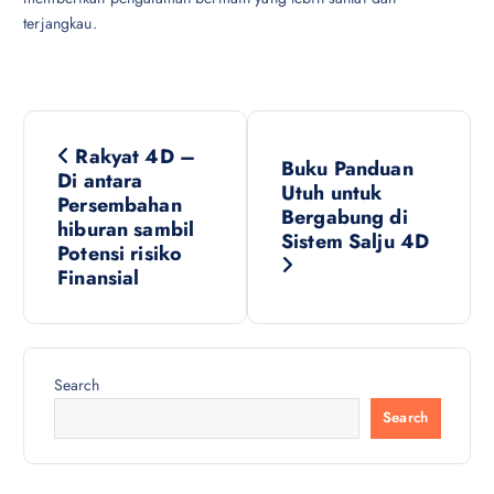
terjangkau.
P
Rakyat 4D –
Buku Panduan
o
Di antara
Utuh untuk
Persembahan
Bergabung di
s
hiburan sambil
Sistem Salju 4D
Potensi risiko
Finansial
t
n
Search
a
Search
v