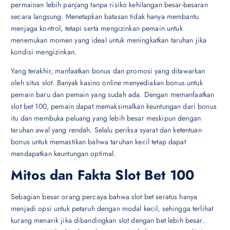
permainan lebih panjang tanpa risiko kehilangan besar-besaran
secara langsung. Menetapkan batasan tidak hanya membantu
menjaga kontrol, tetapi serta mengizinkan pemain untuk
menemukan momen yang ideal untuk meningkatkan taruhan jika
kondisi mengizinkan.
Yang terakhir, manfaatkan bonus dan promosi yang ditawarkan
oleh situs slot. Banyak kasino online menyediakan bonus untuk
pemain baru dan pemain yang sudah ada. Dengan memanfaatkan
slot bet 100, pemain dapat memaksimalkan keuntungan dari bonus
itu dan membuka peluang yang lebih besar meskipun dengan
taruhan awal yang rendah. Selalu periksa syarat dan ketentuan
bonus untuk memastikan bahwa taruhan kecil tetap dapat
mendapatkan keuntungan optimal.
Mitos dan Fakta Slot Bet 100
Sebagian besar orang percaya bahwa slot bet seratus hanya
menjadi opsi untuk petaruh dengan modal kecil, sehingga terlihat
kurang menarik jika dibandingkan slot dengan bet lebih besar.