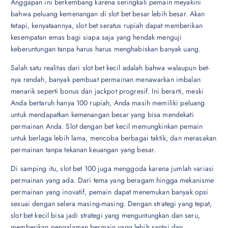
Anggapan ini berkembang karena seringkali pemain meyakini
bahwa peluang kemenangan di slot bet besar lebih besar. Akan
tetapi, kenyataannya, slot bet seratus rupiah dapat memberikan
kesempatan emas bagi siapa saja yang hendak menguji
keberuntungan tanpa harus harus menghabiskan banyak uang.
Salah satu realitas dari slot bet kecil adalah bahwa walaupun bet-
nya rendah, banyak pembuat permainan menawarkan imbalan
menarik seperti bonus dan jackpot progresif. Ini berarti, meski
Anda bertaruh hanya 100 rupiah, Anda masih memiliki peluang
untuk mendapatkan kemenangan besar yang bisa mendekati
permainan Anda. Slot dengan bet kecil memungkinkan pemain
untuk berlaga lebih lama, mencoba berbagai taktik, dan merasakan
permainan tanpa tekanan keuangan yang besar.
Di samping itu, slot bet 100 juga menggoda karena jumlah variasi
permainan yang ada. Dari tema yang beragam hingga mekanisme
permainan yang inovatif, pemain dapat menemukan banyak opsi
sesuai dengan selera masing-masing. Dengan strategi yang tepat,
slot bet kecil bisa jadi strategi yang menguntungkan dan seru,
memberikan pengalaman bermain yang lebih santai dan