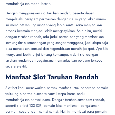
membelanjakan modal besar.
Dengan menggunakan slot taruhan rendah, peserta dapat
menjelajahi beragam permainan dengan risiko yang lebih minim.
Ini menciptakan lingkungan yang lebih santai serta menjadikan
proses bermain menjadi lebih mengasyikkan. Selain itu, meski
dengan taruhan rendah, ada judul permainan yang memberikan
kemungkinan kemenangan yang sangat menggoda, jadi siapa saja
bisa merasakan sensasi dan kegembiraan meraih jackpot. Ayo kita
menyelami lebih lanjut tentang kemampuan dari slot dengan
taruhan rendah dan bagaimana memanfaatkan peluang tersebut
secara efektif.
Manfaat Slot Taruhan Rendah
Slot bet kecil menawarkan banyak manfaat untuk beberapa pemain
yaitu ingin bermain secara santai tanpa harus perlu
membelanjakan banyak dana. Dengan taruhan semacam rendah,
seperti slot bet 100 IDR, pemain bisa menikmati pengalaman
bermain secara lebih santai santai. Hal ini membuat para pemain