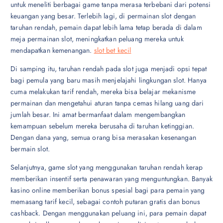
untuk meneliti berbagai game tanpa merasa terbebani dari potensi
keuangan yang besar. Terlebih lagi, di permainan slot dengan
taruhan rendah, pemain dapat lebih lama tetap berada di dalam
meja permainan slot, meningkatkan peluang mereka untuk
mendapatkan kemenangan.
slot bet kecil
Di samping itu, taruhan rendah pada slot juga menjadi opsi tepat
bagi pemula yang baru masih menjelajahi lingkungan slot. Hanya
cuma melakukan tarif rendah, mereka bisa belajar mekanisme
permainan dan mengetahui aturan tanpa cemas hilang uang dari
jumlah besar. Ini amat bermanfaat dalam mengembangkan
kemampuan sebelum mereka berusaha di taruhan ketinggian.
Dengan dana yang, semua orang bisa merasakan kesenangan
bermain slot.
Selanjutnya, game slot yang menggunakan taruhan rendah kerap
memberikan insentif serta penawaran yang menguntungkan. Banyak
kasino online memberikan bonus spesial bagi para pemain yang
memasang tarif kecil, sebagai contoh putaran gratis dan bonus
cashback. Dengan menggunakan peluang ini, para pemain dapat