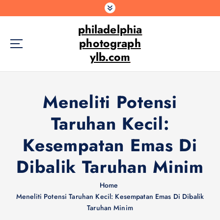
S
k
philadelphia
i
p
photograph
t
ylb.com
o
c
o
Meneliti Potensi
n
t
Taruhan Kecil:
e
n
Kesempatan Emas Di
t
Dibalik Taruhan Minim
Home
Meneliti Potensi Taruhan Kecil: Kesempatan Emas Di Dibalik
Taruhan Minim