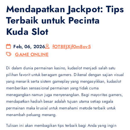
Mendapatkan Jackpot: Tips
Terbaik untuk Pecinta
Kuda Slot
Feb, 06, 2026
fOT8EJXjf0m8ov5
GAME ONLINE
Di dalam dunia permainan kasino, kudaslot menjadi salah satu
pilihan favorit untuk beragam gamers. Dikenal dengan sajian visual
yang menarik serta sistem gameplay yang mengasyikkan, kudaslot
memberikan sensasional permainan yang tidak cuma
menegangkan namun juga menyenangkan. Bagi mayoritas gamers,
mendapatkan hadiah besar adalah tujuan utama setiap segala
permainan maka krusial untuk memahami metode terbaik untuk
menambah peluang menang.
Tulisan ini akan membagikan tips terbaik bagi Anda yang ingin