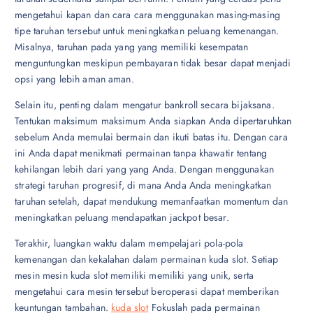
mengetahui kapan dan cara cara menggunakan masing-masing
tipe taruhan tersebut untuk meningkatkan peluang kemenangan.
Misalnya, taruhan pada yang yang memiliki kesempatan
menguntungkan meskipun pembayaran tidak besar dapat menjadi
opsi yang lebih aman aman.
Selain itu, penting dalam mengatur bankroll secara bijaksana.
Tentukan maksimum maksimum Anda siapkan Anda dipertaruhkan
sebelum Anda memulai bermain dan ikuti batas itu. Dengan cara
ini Anda dapat menikmati permainan tanpa khawatir tentang
kehilangan lebih dari yang yang Anda. Dengan menggunakan
strategi taruhan progresif, di mana Anda Anda meningkatkan
taruhan setelah, dapat mendukung memanfaatkan momentum dan
meningkatkan peluang mendapatkan jackpot besar.
Terakhir, luangkan waktu dalam mempelajari pola-pola
kemenangan dan kekalahan dalam permainan kuda slot. Setiap
mesin mesin kuda slot memiliki memiliki yang unik, serta
mengetahui cara mesin tersebut beroperasi dapat memberikan
keuntungan tambahan.
kuda slot
Fokuslah pada permainan