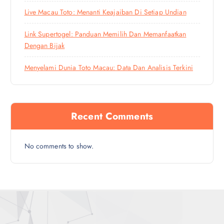
t
Live Macau Toto: Menanti Keajaiban Di Setiap Undian
i
Link Supertogel: Panduan Memilih Dan Memanfaatkan
o
Dengan Bijak
Menyelami Dunia Toto Macau: Data Dan Analisis Terkini
n
Recent Comments
No comments to show.