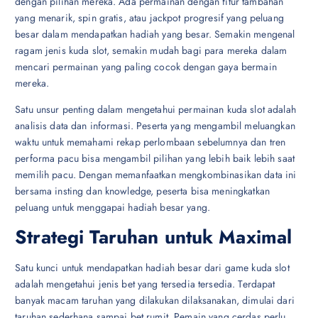
dengan pilihan mereka. Ada permainan dengan fitur tambahan
yang menarik, spin gratis, atau jackpot progresif yang peluang
besar dalam mendapatkan hadiah yang besar. Semakin mengenal
ragam jenis kuda slot, semakin mudah bagi para mereka dalam
mencari permainan yang paling cocok dengan gaya bermain
mereka.
Satu unsur penting dalam mengetahui permainan kuda slot adalah
analisis data dan informasi. Peserta yang mengambil meluangkan
waktu untuk memahami rekap perlombaan sebelumnya dan tren
performa pacu bisa mengambil pilihan yang lebih baik lebih saat
memilih pacu. Dengan memanfaatkan mengkombinasikan data ini
bersama insting dan knowledge, peserta bisa meningkatkan
peluang untuk menggapai hadiah besar yang.
Strategi Taruhan untuk Maximal
Satu kunci untuk mendapatkan hadiah besar dari game kuda slot
adalah mengetahui jenis bet yang tersedia tersedia. Terdapat
banyak macam taruhan yang dilakukan dilaksanakan, dimulai dari
taruhan sederhana sampai bet rumit. Pemain yang cerdas perlu