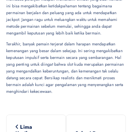
ini bisa mengakibatkan ketidakpahaman tentang bagaimana
permainan berjalan dan peluang yang ada untuk mendapatkan
jackpot. Jangan ragu untuk meluangkan waktu untuk memahami
metode permainan sebelum memulai, sehingga anda dapat
mengambil keputusan yang lebih baik ketika bermain.
Terakhir, banyak pemain terjerat dalam harapan mendapatkan
kemenangan yang besar dalam sekejap. Ini sering mengakibatkan
keputusan impulsif serta bermain secara yang sembarangan. Hal
yang penting untuk diingat bahwa slot kuda merupakan permainan
yang mengandalkan keberuntungan, dan kemenangan tak selalu
datang secara cepat. Bersikap realistis dan menikmati proses
bermain adalah kunci agar pengalaman yang menyenangkan serta
menghindari kekecewaan.
P
Lima