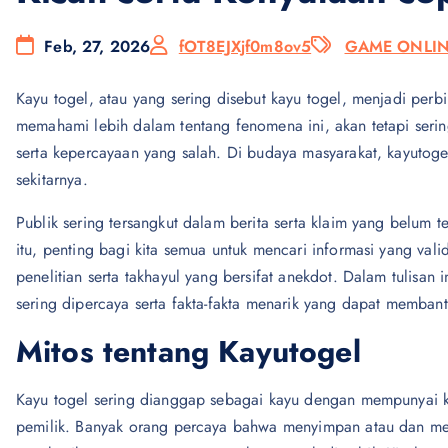
Feb, 27, 2026
fOT8EJXjf0m8ov5
GAME ONLI
Kayu togel, atau yang sering disebut kayu togel, menjadi perb
memahami lebih dalam tentang fenomena ini, akan tetapi serin
serta kepercayaan yang salah. Di budaya masyarakat, kayutoge
sekitarnya.
Publik sering tersangkut dalam berita serta klaim yang belum t
itu, penting bagi kita semua untuk mencari informasi yang va
penelitian serta takhayul yang bersifat anekdot. Dalam tulisa
sering dipercaya serta fakta-fakta menarik yang dapat memban
Mitos tentang Kayutogel
Kayu togel sering dianggap sebagai kayu dengan mempunyai k
pemilik. Banyak orang percaya bahwa menyimpan atau dan me