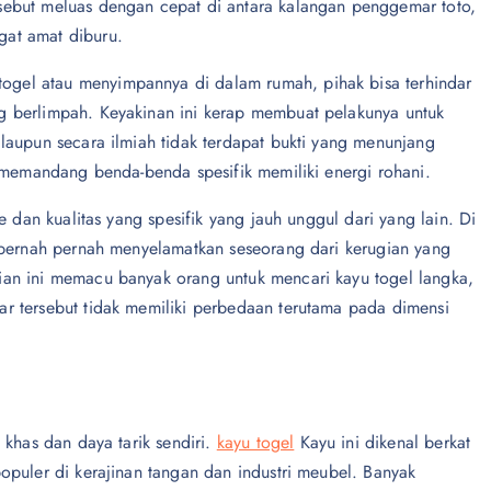
sebut meluas dengan cepat di antara kalangan penggemar toto,
gat amat diburu.
gel atau menyimpannya di dalam rumah, pihak bisa terhindar
g berlimpah. Keyakinan ini kerap membuat pelakunya untuk
alaupun secara ilmiah tidak terdapat bukti yang menunjang
g memandang benda-benda spesifik memiliki energi rohani.
e dan kualitas yang spesifik yang jauh unggul dari yang lain. Di
g pernah pernah menyelamatkan seseorang dari kerugian yang
ian ini memacu banyak orang untuk mencari kayu togel langka,
r tersebut tidak memiliki perbedaan terutama pada dimensi
 khas dan daya tarik sendiri.
kayu togel
Kayu ini dikenal berkat
opuler di kerajinan tangan dan industri meubel. Banyak