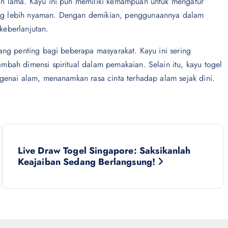
an lama. Kayu ini pun memiliki kemampuan untuk mengatur
ng lebih nyaman. Dengan demikian, penggunaannya dalam
keberlanjutan.
ang penting bagi beberapa masyarakat. Kayu ini sering
bah dimensi spiritual dalam pemakaian. Selain itu, kayu togel
genai alam, menanamkan rasa cinta terhadap alam sejak dini.
Live Draw Togel Singapore: Saksikanlah
Keajaiban Sedang Berlangsung!