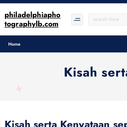
philadelphiapho
S
tographylb.com
e
a
r
Home
c
h
f
Kisah ser
o
r
:
Kisah serta Kenyataan se