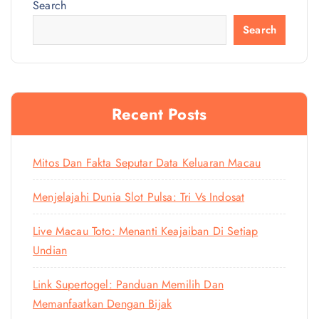
Search
Search
Recent Posts
Mitos Dan Fakta Seputar Data Keluaran Macau
Menjelajahi Dunia Slot Pulsa: Tri Vs Indosat
Live Macau Toto: Menanti Keajaiban Di Setiap
Undian
Link Supertogel: Panduan Memilih Dan
Memanfaatkan Dengan Bijak