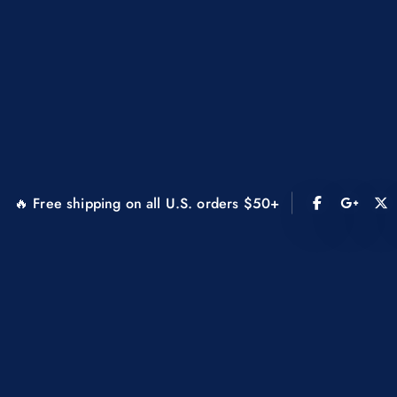
S
k
i
p
t
o
c
o
n
🔥 Free shipping on all U.S. orders $50+
t
e
n
t