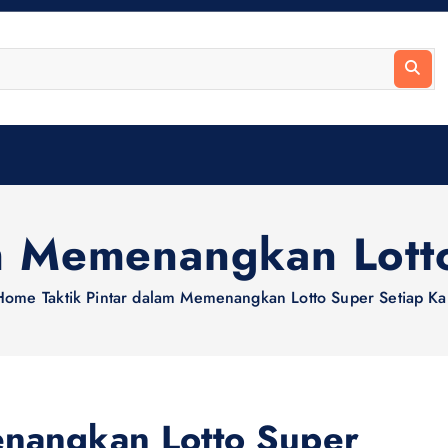
am Memenangkan Lotto
Home
Taktik Pintar dalam Memenangkan Lotto Super Setiap Kal
enangkan Lotto Super