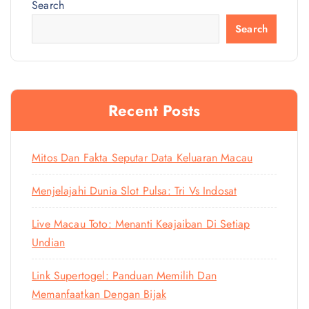
Search
Search
Recent Posts
Mitos Dan Fakta Seputar Data Keluaran Macau
Menjelajahi Dunia Slot Pulsa: Tri Vs Indosat
Live Macau Toto: Menanti Keajaiban Di Setiap
Undian
Link Supertogel: Panduan Memilih Dan
Memanfaatkan Dengan Bijak