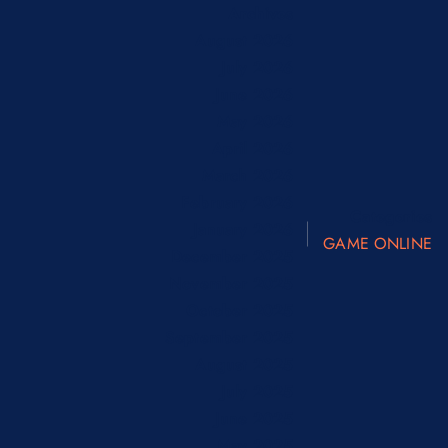
Archives
August 2026
July 2026
June 2026
May 2026
April 2026
March 2026
February 2026
Categories
January 2026
GAME ONLINE
December 2025
November 2025
October 2025
September 2025
August 2025
July 2025
June 2025
May 2025