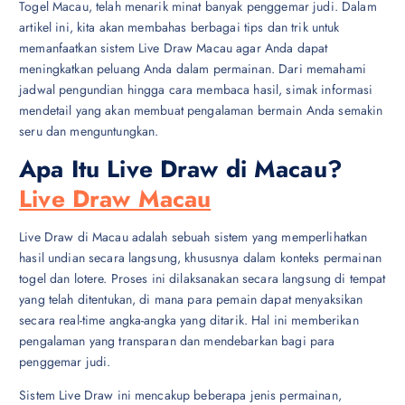
Togel Macau, telah menarik minat banyak penggemar judi. Dalam
artikel ini, kita akan membahas berbagai tips dan trik untuk
memanfaatkan sistem Live Draw Macau agar Anda dapat
meningkatkan peluang Anda dalam permainan. Dari memahami
jadwal pengundian hingga cara membaca hasil, simak informasi
mendetail yang akan membuat pengalaman bermain Anda semakin
seru dan menguntungkan.
Apa Itu Live Draw di Macau?
Live Draw Macau
Live Draw di Macau adalah sebuah sistem yang memperlihatkan
hasil undian secara langsung, khususnya dalam konteks permainan
togel dan lotere. Proses ini dilaksanakan secara langsung di tempat
yang telah ditentukan, di mana para pemain dapat menyaksikan
secara real-time angka-angka yang ditarik. Hal ini memberikan
pengalaman yang transparan dan mendebarkan bagi para
penggemar judi.
Sistem Live Draw ini mencakup beberapa jenis permainan,