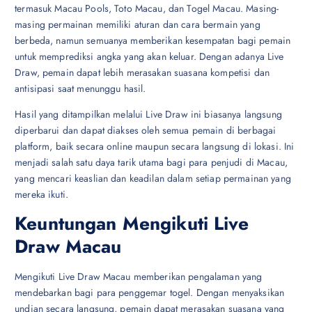
termasuk Macau Pools, Toto Macau, dan Togel Macau. Masing-
masing permainan memiliki aturan dan cara bermain yang
berbeda, namun semuanya memberikan kesempatan bagi pemain
untuk memprediksi angka yang akan keluar. Dengan adanya Live
Draw, pemain dapat lebih merasakan suasana kompetisi dan
antisipasi saat menunggu hasil.
Hasil yang ditampilkan melalui Live Draw ini biasanya langsung
diperbarui dan dapat diakses oleh semua pemain di berbagai
platform, baik secara online maupun secara langsung di lokasi. Ini
menjadi salah satu daya tarik utama bagi para penjudi di Macau,
yang mencari keaslian dan keadilan dalam setiap permainan yang
mereka ikuti.
Keuntungan Mengikuti Live
Draw Macau
Mengikuti Live Draw Macau memberikan pengalaman yang
mendebarkan bagi para penggemar togel. Dengan menyaksikan
undian secara langsung, pemain dapat merasakan suasana yang