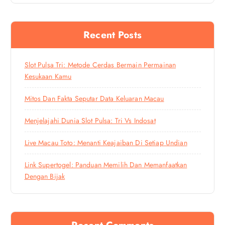
v
i
Recent Posts
g
Slot Pulsa Tri: Metode Cerdas Bermain Permainan
Kesukaan Kamu
a
Mitos Dan Fakta Seputar Data Keluaran Macau
t
Menjelajahi Dunia Slot Pulsa: Tri Vs Indosat
i
Live Macau Toto: Menanti Keajaiban Di Setiap Undian
o
Link Supertogel: Panduan Memilih Dan Memanfaatkan
n
Dengan Bijak