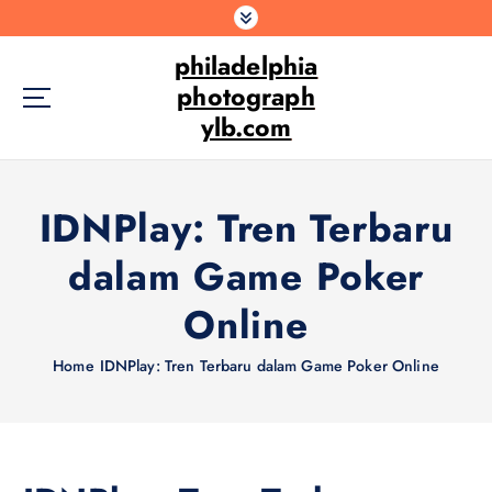
S
k
philadelphia
i
p
photograph
t
ylb.com
o
c
o
IDNPlay: Tren Terbaru
n
t
dalam Game Poker
e
n
Online
t
Home
IDNPlay: Tren Terbaru dalam Game Poker Online