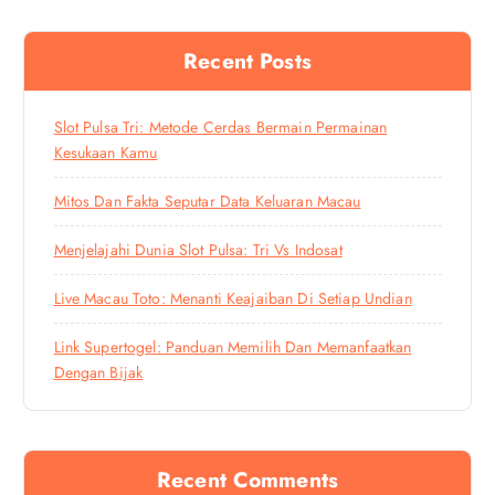
i
Recent Posts
g
Slot Pulsa Tri: Metode Cerdas Bermain Permainan
a
Kesukaan Kamu
t
Mitos Dan Fakta Seputar Data Keluaran Macau
i
Menjelajahi Dunia Slot Pulsa: Tri Vs Indosat
o
Live Macau Toto: Menanti Keajaiban Di Setiap Undian
Link Supertogel: Panduan Memilih Dan Memanfaatkan
n
Dengan Bijak
Recent Comments