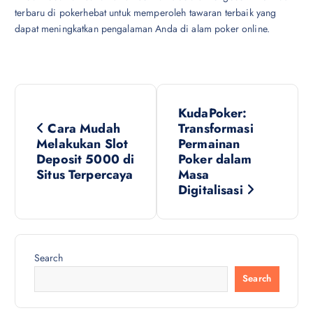
terbaru di pokerhebat untuk memperoleh tawaran terbaik yang
dapat meningkatkan pengalaman Anda di alam poker online.
P
KudaPoker:
o
Cara Mudah
Transformasi
Melakukan Slot
Permainan
s
Deposit 5000 di
Poker dalam
Situs Terpercaya
Masa
Digitalisasi
t
n
Search
a
Search
v