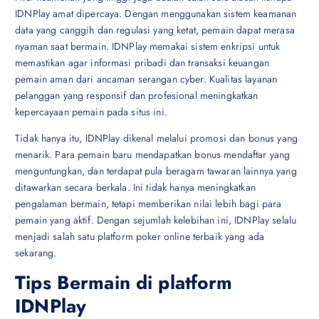
IDNPlay amat dipercaya. Dengan menggunakan sistem keamanan
data yang canggih dan regulasi yang ketat, pemain dapat merasa
nyaman saat bermain. IDNPlay memakai sistem enkripsi untuk
memastikan agar informasi pribadi dan transaksi keuangan
pemain aman dari ancaman serangan cyber. Kualitas layanan
pelanggan yang responsif dan profesional meningkatkan
kepercayaan pemain pada situs ini.
Tidak hanya itu, IDNPlay dikenal melalui promosi dan bonus yang
menarik. Para pemain baru mendapatkan bonus mendaftar yang
menguntungkan, dan terdapat pula beragam tawaran lainnya yang
ditawarkan secara berkala. Ini tidak hanya meningkatkan
pengalaman bermain, tetapi memberikan nilai lebih bagi para
pemain yang aktif. Dengan sejumlah kelebihan ini, IDNPlay selalu
menjadi salah satu platform poker online terbaik yang ada
sekarang.
Tips Bermain di platform
IDNPlay