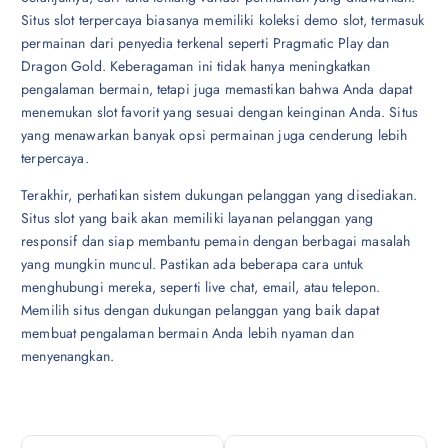
Situs slot terpercaya biasanya memiliki koleksi demo slot, termasuk
permainan dari penyedia terkenal seperti Pragmatic Play dan
Dragon Gold. Keberagaman ini tidak hanya meningkatkan
pengalaman bermain, tetapi juga memastikan bahwa Anda dapat
menemukan slot favorit yang sesuai dengan keinginan Anda. Situs
yang menawarkan banyak opsi permainan juga cenderung lebih
terpercaya.
Terakhir, perhatikan sistem dukungan pelanggan yang disediakan.
Situs slot yang baik akan memiliki layanan pelanggan yang
responsif dan siap membantu pemain dengan berbagai masalah
yang mungkin muncul. Pastikan ada beberapa cara untuk
menghubungi mereka, seperti live chat, email, atau telepon.
Memilih situs dengan dukungan pelanggan yang baik dapat
membuat pengalaman bermain Anda lebih nyaman dan
menyenangkan.