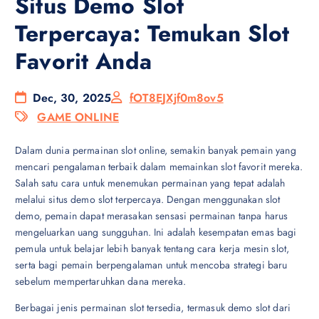
Situs Demo Slot
Terpercaya: Temukan Slot
Favorit Anda
Dec, 30, 2025
fOT8EJXjf0m8ov5
GAME ONLINE
Dalam dunia permainan slot online, semakin banyak pemain yang
mencari pengalaman terbaik dalam memainkan slot favorit mereka.
Salah satu cara untuk menemukan permainan yang tepat adalah
melalui situs demo slot terpercaya. Dengan menggunakan slot
demo, pemain dapat merasakan sensasi permainan tanpa harus
mengeluarkan uang sungguhan. Ini adalah kesempatan emas bagi
pemula untuk belajar lebih banyak tentang cara kerja mesin slot,
serta bagi pemain berpengalaman untuk mencoba strategi baru
sebelum mempertaruhkan dana mereka.
Berbagai jenis permainan slot tersedia, termasuk demo slot dari