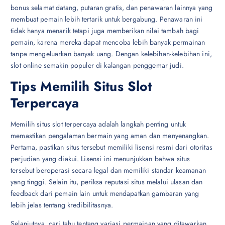
bonus selamat datang, putaran gratis, dan penawaran lainnya yang
membuat pemain lebih tertarik untuk bergabung. Penawaran ini
tidak hanya menarik tetapi juga memberikan nilai tambah bagi
pemain, karena mereka dapat mencoba lebih banyak permainan
tanpa mengeluarkan banyak uang. Dengan kelebihan-kelebihan ini,
slot online semakin populer di kalangan penggemar judi.
Tips Memilih Situs Slot
Terpercaya
Memilih situs slot terpercaya adalah langkah penting untuk
memastikan pengalaman bermain yang aman dan menyenangkan.
Pertama, pastikan situs tersebut memiliki lisensi resmi dari otoritas
perjudian yang diakui. Lisensi ini menunjukkan bahwa situs
tersebut beroperasi secara legal dan memiliki standar keamanan
yang tinggi. Selain itu, periksa reputasi situs melalui ulasan dan
feedback dari pemain lain untuk mendapatkan gambaran yang
lebih jelas tentang kredibilitasnya.
Selanjutnya, cari tahu tentang variasi permainan yang ditawarkan.