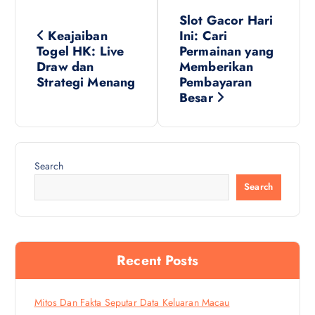
P
Slot Gacor Hari
o
Keajaiban
Ini: Cari
Togel HK: Live
Permainan yang
s
Draw dan
Memberikan
Strategi Menang
Pembayaran
Besar
t
n
Search
a
Search
v
i
Recent Posts
g
Mitos Dan Fakta Seputar Data Keluaran Macau