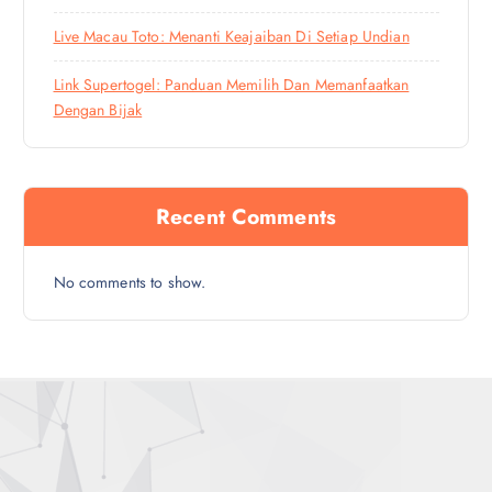
o
Live Macau Toto: Menanti Keajaiban Di Setiap Undian
Link Supertogel: Panduan Memilih Dan Memanfaatkan
n
Dengan Bijak
Recent Comments
No comments to show.