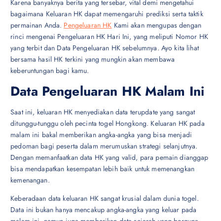
Karena banyaknya berita yang tersebar, vital demi mengetahui
bagaimana Keluaran HK dapat memengaruhi prediksi serta taktik
permainan Anda.
Pengeluaran HK
Kami akan mengupas dengan
rinci mengenai Pengeluaran HK Hari Ini, yang meliputi Nomor HK
yang terbit dan Data Pengeluaran HK sebelumnya. Ayo kita lihat
bersama hasil HK terkini yang mungkin akan membawa
keberuntungan bagi kamu.
Data Pengeluaran HK Malam Ini
Saat ini, keluaran HK menyediakan data terupdate yang sangat
ditunggu-tunggu oleh pecinta togel Hongkong. Keluaran HK pada
malam ini bakal memberikan angka-angka yang bisa menjadi
pedoman bagi peserta dalam merumuskan strategi selanjutnya.
Dengan memanfaatkan data HK yang valid, para pemain dianggap
bisa mendapatkan kesempatan lebih baik untuk memenangkan
kemenangan.
Keberadaan data keluaran HK sangat krusial dalam dunia togel.
Data ini bukan hanya mencakup angka-angka yang keluar pada