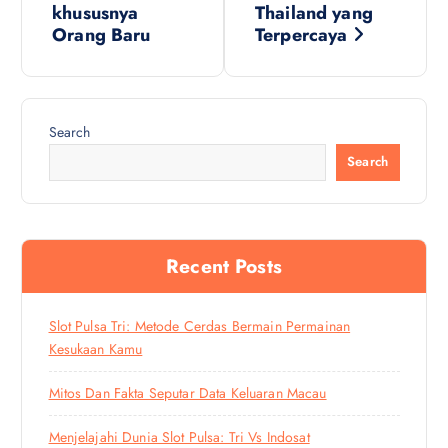
s
khususnya
Thailand yang
Orang Baru
Terpercaya
t
n
Search
a
Search
v
i
Recent Posts
g
Slot Pulsa Tri: Metode Cerdas Bermain Permainan
a
Kesukaan Kamu
t
Mitos Dan Fakta Seputar Data Keluaran Macau
i
Menjelajahi Dunia Slot Pulsa: Tri Vs Indosat