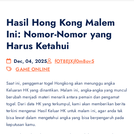
Hasil Hong Kong Malem
Ini: Nomor-Nomor yang
Harus Ketahui
Dec, 04, 2025
fOT8EJXjf0m8ov5
GAME ONLINE
Saat ini, penggemar togel Hongkong akan menunggu angka
Keluaran HK yang dinantikan. Malam ini, angka-angka yang muncul
berubah menjadi materi menarik antara pemain dan pengamat
togel. Dari data HK yang terkumpul, kami akan memberikan berita
terkini mengenai Hasil Keluar HK untuk malam ini, agar anda tak
bisa lewat dalam mengetahui angka yang bisa berpengaruh pada
keputusan kamu.