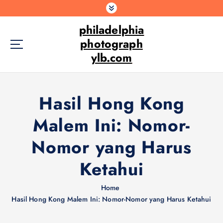
S
k
philadelphia
i
p
photograph
t
ylb.com
o
c
o
Hasil Hong Kong
n
t
Malem Ini: Nomor-
e
n
Nomor yang Harus
t
Ketahui
Home
Hasil Hong Kong Malem Ini: Nomor-Nomor yang Harus Ketahui