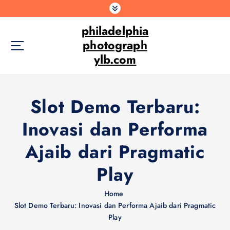
S
k
philadelphia
i
p
photograph
t
ylb.com
o
c
o
Slot Demo Terbaru:
n
t
Inovasi dan Performa
e
n
Ajaib dari Pragmatic
t
Play
Home
Slot Demo Terbaru: Inovasi dan Performa Ajaib dari Pragmatic
Play