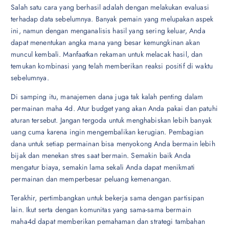
Salah satu cara yang berhasil adalah dengan melakukan evaluasi
terhadap data sebelumnya. Banyak pemain yang melupakan aspek
ini, namun dengan menganalisis hasil yang sering keluar, Anda
dapat menentukan angka mana yang besar kemungkinan akan
muncul kembali. Manfaatkan rekaman untuk melacak hasil, dan
temukan kombinasi yang telah memberikan reaksi positif di waktu
sebelumnya.
Di samping itu, manajemen dana juga tak kalah penting dalam
permainan maha 4d. Atur budget yang akan Anda pakai dan patuhi
aturan tersebut. Jangan tergoda untuk menghabiskan lebih banyak
uang cuma karena ingin mengembalikan kerugian. Pembagian
dana untuk setiap permainan bisa menyokong Anda bermain lebih
bijak dan menekan stres saat bermain. Semakin baik Anda
mengatur biaya, semakin lama sekali Anda dapat menikmati
permainan dan memperbesar peluang kemenangan.
Terakhir, pertimbangkan untuk bekerja sama dengan partisipan
lain. Ikut serta dengan komunitas yang sama-sama bermain
maha4d dapat memberikan pemahaman dan strategi tambahan