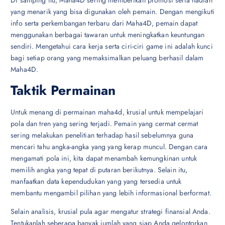
Di samping itu, Maha4D sering memberikan promosi serta hadiah
yang menarik yang bisa digunakan oleh pemain. Dengan mengikuti
info serta perkembangan terbaru dari Maha4D, pemain dapat
menggunakan berbagai tawaran untuk meningkatkan keuntungan
sendiri. Mengetahui cara kerja serta ciri-ciri game ini adalah kunci
bagi setiap orang yang memaksimalkan peluang berhasil dalam
Maha4D.
Taktik Permainan
Untuk menang di permainan maha4d, krusial untuk mempelajari
pola dan tren yang sering terjadi. Pemain yang cermat cermat
sering melakukan penelitian terhadap hasil sebelumnya guna
mencari tahu angka-angka yang yang kerap muncul. Dengan cara
mengamati pola ini, kita dapat menambah kemungkinan untuk
memilih angka yang tepat di putaran berikutnya. Selain itu,
manfaatkan data kependudukan yang yang tersedia untuk
membantu mengambil pilihan yang lebih informasional berformat.
Selain analisis, krusial pula agar mengatur strategi finansial Anda.
Tentukanlah seberapa banyak jumlah yang siap Anda gelontorkan