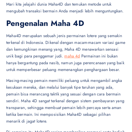
Mari kita jelajahi dunia Maha4D dan temukan metode untuk
mengubah transaksi bermain Anda menjadi lebih menguntungkan.
Pengenalan Maha 4D
Maha4D merupakan sebuah jenis permainan lotere yang semakin
terkenal di Indonesia. Dikenal dengan macam-macam variasi game
dan kemungkinan menang yang, Maha 4D menawarkan sensasi
unik bagi para penggemar judi.
maha 4d
Permainan ini bukan
hanya bergantung pada nasib, namun juga perencanaan yang baik
untuk memperbesar peluang memenangkan penghargaan besar.
Masing-masing pemain memiliki peluang untuk mengambil angka
kesukaan mereka, dan melalui banyak tipe taruhan yang ada,
pemain bisa merancang taktik yang sesuai dengan cara bermain
sendiri. Maha 4D sangat terkenal dengan sistem pembayaran yang
transparan, sehingga membuat pemain lebih percaya serta aman
ketika bermain. Ini memposisikan Maha4D sebagai pilihan
menarik di jagat lotere.