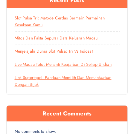
Recent Posts
a
Slot Pulsa Tri: Metode Cerdas Bermain Permainan
t
Kesukaan Kamu
i
Mitos Dan Fakta Seputar Data Keluaran Macau
o
Menjelajahi Dunia Slot Pulsa: Tri Vs Indosat
Live Macau Toto: Menanti Keajaiban Di Setiap Undian
n
Link Supertogel: Panduan Memilih Dan Memanfaatkan
Dengan Bijak
Recent Comments
No comments to show.