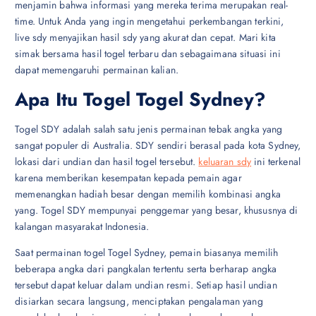
menjamin bahwa informasi yang mereka terima merupakan real-
time. Untuk Anda yang ingin mengetahui perkembangan terkini,
live sdy menyajikan hasil sdy yang akurat dan cepat. Mari kita
simak bersama hasil togel terbaru dan sebagaimana situasi ini
dapat memengaruhi permainan kalian.
Apa Itu Togel Togel Sydney?
Togel SDY adalah salah satu jenis permainan tebak angka yang
sangat populer di Australia. SDY sendiri berasal pada kota Sydney,
lokasi dari undian dan hasil togel tersebut.
keluaran sdy
ini terkenal
karena memberikan kesempatan kepada pemain agar
memenangkan hadiah besar dengan memilih kombinasi angka
yang. Togel SDY mempunyai penggemar yang besar, khususnya di
kalangan masyarakat Indonesia.
Saat permainan togel Togel Sydney, pemain biasanya memilih
beberapa angka dari pangkalan tertentu serta berharap angka
tersebut dapat keluar dalam undian resmi. Setiap hasil undian
disiarkan secara langsung, menciptakan pengalaman yang