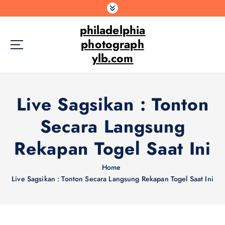
S
k
philadelphia
i
p
photograph
t
ylb.com
o
c
o
Live Sagsikan : Tonton
n
t
Secara Langsung
e
n
Rekapan Togel Saat Ini
t
Home
Live Sagsikan : Tonton Secara Langsung Rekapan Togel Saat Ini