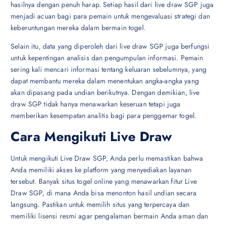
hasilnya dengan penuh harap. Setiap hasil dari live draw SGP juga
menjadi acuan bagi para pemain untuk mengevaluasi strategi dan
keberuntungan mereka dalam bermain togel.
Selain itu, data yang diperoleh dari live draw SGP juga berfungsi
untuk kepentingan analisis dan pengumpulan informasi. Pemain
sering kali mencari informasi tentang keluaran sebelumnya, yang
dapat membantu mereka dalam menentukan angka-angka yang
akan dipasang pada undian berikutnya. Dengan demikian, live
draw SGP tidak hanya menawarkan keseruan tetapi juga
memberikan kesempatan analitis bagi para penggemar togel.
Cara Mengikuti Live Draw
Untuk mengikuti Live Draw SGP, Anda perlu memastikan bahwa
Anda memiliki akses ke platform yang menyediakan layanan
tersebut. Banyak situs togel online yang menawarkan fitur Live
Draw SGP, di mana Anda bisa menonton hasil undian secara
langsung. Pastikan untuk memilih situs yang terpercaya dan
memiliki lisensi resmi agar pengalaman bermain Anda aman dan