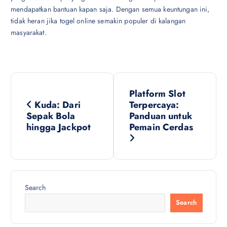
mendapatkan bantuan kapan saja. Dengan semua keuntungan ini,
tidak heran jika togel online semakin populer di kalangan
masyarakat.
P
Platform Slot
o
Kuda: Dari
Terpercaya:
Sepak Bola
Panduan untuk
s
hingga Jackpot
Pemain Cerdas
t
n
Search
a
Search