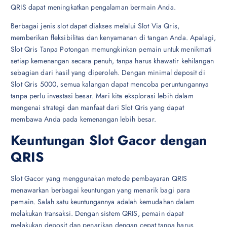
QRIS dapat meningkatkan pengalaman bermain Anda.
Berbagai jenis slot dapat diakses melalui Slot Via Qris,
memberikan fleksibilitas dan kenyamanan di tangan Anda. Apalagi,
Slot Qris Tanpa Potongan memungkinkan pemain untuk menikmati
setiap kemenangan secara penuh, tanpa harus khawatir kehilangan
sebagian dari hasil yang diperoleh. Dengan minimal deposit di
Slot Qris 5000, semua kalangan dapat mencoba peruntungannya
tanpa perlu investasi besar. Mari kita eksplorasi lebih dalam
mengenai strategi dan manfaat dari Slot Qris yang dapat
membawa Anda pada kemenangan lebih besar.
Keuntungan Slot Gacor dengan
QRIS
Slot Gacor yang menggunakan metode pembayaran QRIS
menawarkan berbagai keuntungan yang menarik bagi para
pemain. Salah satu keuntungannya adalah kemudahan dalam
melakukan transaksi. Dengan sistem QRIS, pemain dapat
melakukan deposit dan penarikan dengan cepat tanpa harus