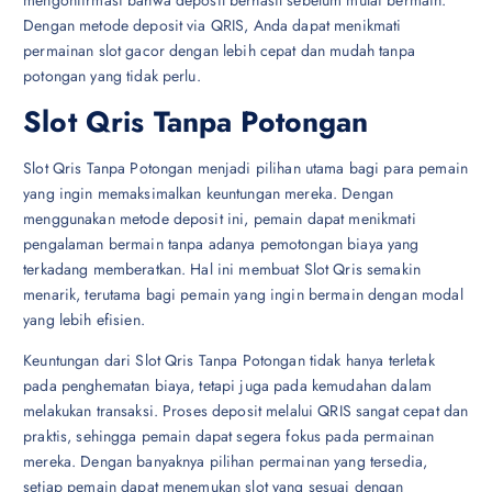
Dengan metode deposit via QRIS, Anda dapat menikmati
permainan slot gacor dengan lebih cepat dan mudah tanpa
potongan yang tidak perlu.
Slot Qris Tanpa Potongan
Slot Qris Tanpa Potongan menjadi pilihan utama bagi para pemain
yang ingin memaksimalkan keuntungan mereka. Dengan
menggunakan metode deposit ini, pemain dapat menikmati
pengalaman bermain tanpa adanya pemotongan biaya yang
terkadang memberatkan. Hal ini membuat Slot Qris semakin
menarik, terutama bagi pemain yang ingin bermain dengan modal
yang lebih efisien.
Keuntungan dari Slot Qris Tanpa Potongan tidak hanya terletak
pada penghematan biaya, tetapi juga pada kemudahan dalam
melakukan transaksi. Proses deposit melalui QRIS sangat cepat dan
praktis, sehingga pemain dapat segera fokus pada permainan
mereka. Dengan banyaknya pilihan permainan yang tersedia,
setiap pemain dapat menemukan slot yang sesuai dengan