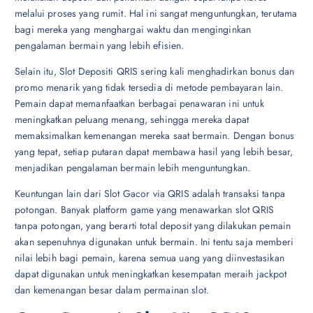
melalui proses yang rumit. Hal ini sangat menguntungkan, terutama
bagi mereka yang menghargai waktu dan menginginkan
pengalaman bermain yang lebih efisien.
Selain itu, Slot Depositi QRIS sering kali menghadirkan bonus dan
promo menarik yang tidak tersedia di metode pembayaran lain.
Pemain dapat memanfaatkan berbagai penawaran ini untuk
meningkatkan peluang menang, sehingga mereka dapat
memaksimalkan kemenangan mereka saat bermain. Dengan bonus
yang tepat, setiap putaran dapat membawa hasil yang lebih besar,
menjadikan pengalaman bermain lebih menguntungkan.
Keuntungan lain dari Slot Gacor via QRIS adalah transaksi tanpa
potongan. Banyak platform game yang menawarkan slot QRIS
tanpa potongan, yang berarti total deposit yang dilakukan pemain
akan sepenuhnya digunakan untuk bermain. Ini tentu saja memberi
nilai lebih bagi pemain, karena semua uang yang diinvestasikan
dapat digunakan untuk meningkatkan kesempatan meraih jackpot
dan kemenangan besar dalam permainan slot.