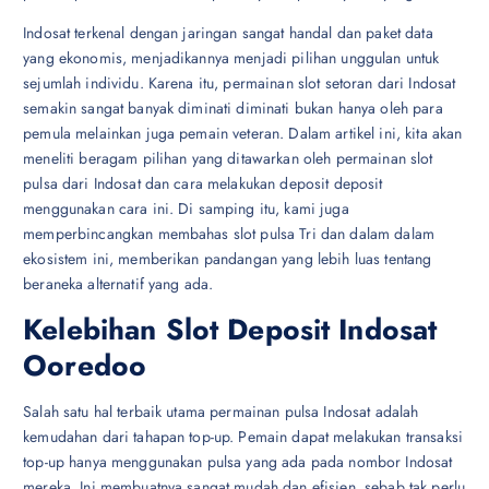
Indosat terkenal dengan jaringan sangat handal dan paket data
yang ekonomis, menjadikannya menjadi pilihan unggulan untuk
sejumlah individu. Karena itu, permainan slot setoran dari Indosat
semakin sangat banyak diminati diminati bukan hanya oleh para
pemula melainkan juga pemain veteran. Dalam artikel ini, kita akan
meneliti beragam pilihan yang ditawarkan oleh permainan slot
pulsa dari Indosat dan cara melakukan deposit deposit
menggunakan cara ini. Di samping itu, kami juga
memperbincangkan membahas slot pulsa Tri dan dalam dalam
ekosistem ini, memberikan pandangan yang lebih luas tentang
beraneka alternatif yang ada.
Kelebihan Slot Deposit Indosat
Ooredoo
Salah satu hal terbaik utama permainan pulsa Indosat adalah
kemudahan dari tahapan top-up. Pemain dapat melakukan transaksi
top-up hanya menggunakan pulsa yang ada pada nombor Indosat
mereka. Ini membuatnya sangat mudah dan efisien, sebab tak perlu