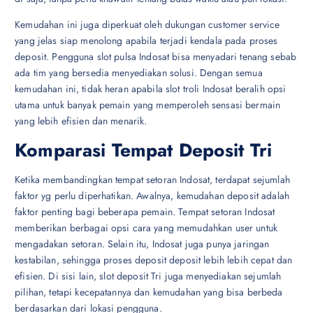
Kemudahan ini juga diperkuat oleh dukungan customer service
yang jelas siap menolong apabila terjadi kendala pada proses
deposit. Pengguna slot pulsa Indosat bisa menyadari tenang sebab
ada tim yang bersedia menyediakan solusi. Dengan semua
kemudahan ini, tidak heran apabila slot troli Indosat beralih opsi
utama untuk banyak pemain yang memperoleh sensasi bermain
yang lebih efisien dan menarik.
Komparasi Tempat Deposit Tri
Ketika membandingkan tempat setoran Indosat, terdapat sejumlah
faktor yg perlu diperhatikan. Awalnya, kemudahan deposit adalah
faktor penting bagi beberapa pemain. Tempat setoran Indosat
memberikan berbagai opsi cara yang memudahkan user untuk
mengadakan setoran. Selain itu, Indosat juga punya jaringan
kestabilan, sehingga proses deposit deposit lebih lebih cepat dan
efisien. Di sisi lain, slot deposit Tri juga menyediakan sejumlah
pilihan, tetapi kecepatannya dan kemudahan yang bisa berbeda
berdasarkan dari lokasi pengguna.