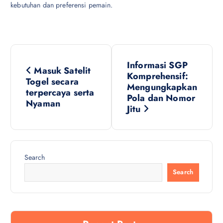
kebutuhan dan preferensi pemain.
P
Informasi SGP
Masuk Satelit
o
Komprehensif:
Togel secara
Mengungkapkan
terpercaya serta
s
Pola dan Nomor
Nyaman
Jitu
t
n
Search
a
Search
v