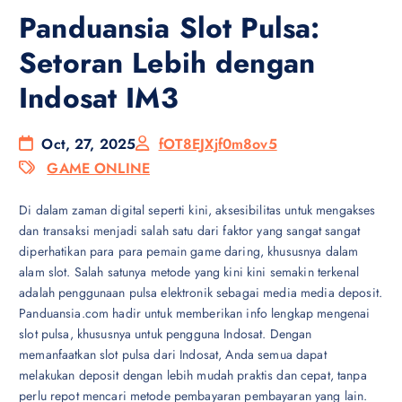
Panduansia Slot Pulsa:
Setoran Lebih dengan
Indosat IM3
Oct, 27, 2025
fOT8EJXjf0m8ov5
GAME ONLINE
Di dalam zaman digital seperti kini, aksesibilitas untuk mengakses
dan transaksi menjadi salah satu dari faktor yang sangat sangat
diperhatikan para para pemain game daring, khususnya dalam
alam slot. Salah satunya metode yang kini kini semakin terkenal
adalah penggunaan pulsa elektronik sebagai media media deposit.
Panduansia.com hadir untuk memberikan info lengkap mengenai
slot pulsa, khususnya untuk pengguna Indosat. Dengan
memanfaatkan slot pulsa dari Indosat, Anda semua dapat
melakukan deposit dengan lebih mudah praktis dan cepat, tanpa
perlu repot mencari metode pembayaran pembayaran yang lain.