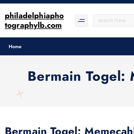
philadelphiapho
S
tographylb.com
e
a
r
Home
c
h
f
Bermain Togel:
o
r
:
Bermain Togel: Memecah