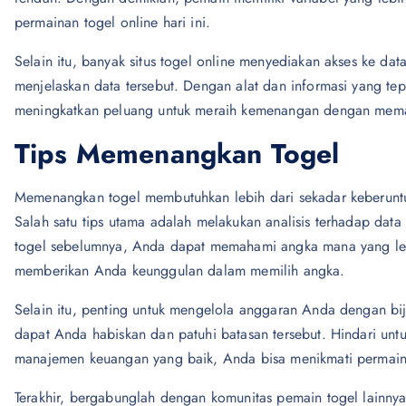
permainan togel online hari ini.
Selain itu, banyak situs togel online menyediakan akses ke da
menjelaskan data tersebut. Dengan alat dan informasi yang tep
meningkatkan peluang untuk meraih kemenangan dengan meman
Tips Memenangkan Togel
Memenangkan togel membutuhkan lebih dari sekadar keberuntu
Salah satu tips utama adalah melakukan analisis terhadap dat
togel sebelumnya, Anda dapat memahami angka mana yang lebi
memberikan Anda keunggulan dalam memilih angka.
Selain itu, penting untuk mengelola anggaran Anda dengan bij
dapat Anda habiskan dan patuhi batasan tersebut. Hindari unt
manajemen keuangan yang baik, Anda bisa menikmati permainan
Terakhir, bergabunglah dengan komunitas pemain togel lainnya