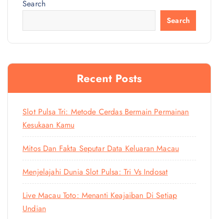
Search
Search
Recent Posts
Slot Pulsa Tri: Metode Cerdas Bermain Permainan
Kesukaan Kamu
Mitos Dan Fakta Seputar Data Keluaran Macau
Menjelajahi Dunia Slot Pulsa: Tri Vs Indosat
Live Macau Toto: Menanti Keajaiban Di Setiap
Undian