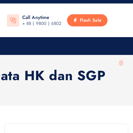
Call Anytime
Flash Sale
+ 88 ( 9800 ) 6802
Data HK dan SGP