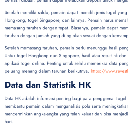
berhasil dibuat, pemain dapat melakukan deposit untuk mengis
Setelah memiliki saldo, pemain dapat memilih jenis togel yang 
Hongkong, togel Singapore, dan lainnya. Pemain harus memaha
memasang taruhan dengan tepat. Biasanya, pemain dapat mem
taruhan dengan jumlah yang diinginkan sesuai dengan kemampu
Setelah memasang taruhan, pemain perlu menunggu hasil peng
Untuk togel Hongkong dan Singapore, hasil atau result hk dan re
aplikasi togel online. Penting untuk selalu memeriksa data pe
peluang menang dalam taruhan berikutnya.
https://www.revest
Data dan Statistik HK
Data HK adalah informasi penting bagi para penggemar togel o
membantu pemain dalam menganalisis pola serta meningkatkan p
mencerminkan angka-angka yang telah keluar dan bisa menjad
hari.