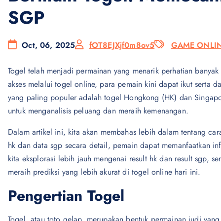
SGP
Oct, 06, 2025
fOT8EJXjf0m8ov5
GAME ONLI
Togel telah menjadi permainan yang menarik perhatian banyak
akses melalui togel online, para pemain kini dapat ikut serta 
yang paling populer adalah togel Hongkong (HK) dan Singapo
untuk menganalisis peluang dan meraih kemenangan.
Dalam artikel ini, kita akan membahas lebih dalam tentang
hk dan data sgp secara detail, pemain dapat memanfaatkan inf
kita eksplorasi lebih jauh mengenai result hk dan result sgp
meraih prediksi yang lebih akurat di togel online hari ini.
Pengertian Togel
Togel, atau toto gelap, merupakan bentuk permainan judi yan