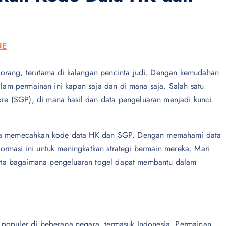
NE
 orang, terutama di kalangan pencinta judi. Dengan kemudahan
dalam permainan ini kapan saja dan di mana saja. Salah satu
re (SGP), di mana hasil dan data pengeluaran menjadi kunci
 cara memecahkan kode data HK dan SGP. Dengan memahami data
ormasi ini untuk meningkatkan strategi bermain mereka. Mari
, serta bagaimana pengeluaran togel dapat membantu dalam
g populer di beberapa negara, termasuk Indonesia. Permainan