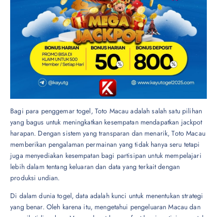
Bagi para penggemar togel, Toto Macau adalah salah satu pilihan
yang bagus untuk meningkatkan kesempatan mendapatkan jackpot
harapan. Dengan sistem yang transparan dan menarik, Toto Macau
memberikan pengalaman permainan yang tidak hanya seru tetapi
juga menyediakan kesempatan bagi partisipan untuk mempelajari
lebih dalam tentang keluaran dan data yang terkait dengan
produksi undian.
Di dalam dunia togel, data adalah kunci untuk menentukan strategi
yang benar. Oleh karena itu, mengetahui pengeluaran Macau dan