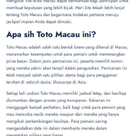
mengikuti live draw Macau dapat bermanfaat bagi partisipan untuk
membuat keputusan yang lebih bijak. Mari kita telaah lebih lanjut
tentang Toto Macau dan bagaimana tindakan pertama menuju
jackpot impian Anda dapat dimulai.
Apa sih Toto Macau ini?
Toto Macau adalah salah satu bentuk lotere yang dikenal di Macau,
menawarkan kesempatan untuk para pemain untuk memenangkan
prize besar. Dalam jenis permainan ini, peserta memilih nomor
yang mereka yakini akan tampil dalam pengundian. Permainan ini
telah menjadi salah satu pilihan utama bagi para penggemar
taruhan di seluruh dunia, khususnya di Asia.
Setiap kali undian Toto Macau memiliki jadwal tetap, dan hasilnya
diumumkan dengan proses yang transparan. Keluaran ini
menggugah banyak perhatian, baik bagi untuk para pemain yang
mau mencoba nasib mereka maupun dari mereka yang hanya
mengikuti perkembangan hasilnya. Para pemain sering
mengandalkan data ini dalam membantu mereka dalam
menentukan pilihan yang benar.