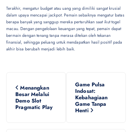
Terakhir, mengatur budget atau uang yang dimiliki sangat krusial
dalam upaya mencapai jackpot. Pemain sebaiknya mengatur batas
berapa banyak yang sanggup mereka pertaruhkan saat ikut togel
macau. Dengan pengelolaan keuangan yang tepat, pemain dapat
bermain dengan tenang tanpa merasa ditekan oleh tekanan
finansial, sehingga peluang untuk mendapatkan hasil positif pada
akhir bisa berubah menjadi lebih baik.
P
Game Pulsa
Menangkan
o
Indosat:
Besar Melalui
Kebahagiaan
Demo Slot
s
Game Tanpa
Pragmatic Play
Henti
t