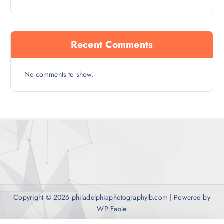
n
Recent Comments
No comments to show.
Copyright © 2026 philadelphiaphotographylb.com | Powered by
WP Fable