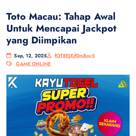
Toto Macau: Tahap Awal
Untuk Mencapai Jackpot
yang Diimpikan
Sep, 12, 2025
fOT8EJXjf0m8ov5
GAME ONLINE