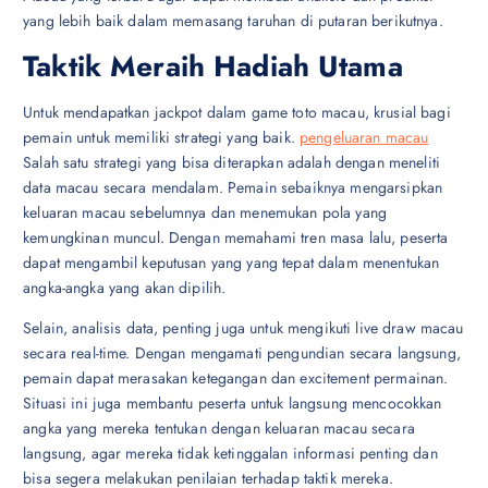
yang lebih baik dalam memasang taruhan di putaran berikutnya.
Taktik Meraih Hadiah Utama
Untuk mendapatkan jackpot dalam game toto macau, krusial bagi
pemain untuk memiliki strategi yang baik.
pengeluaran macau
Salah satu strategi yang bisa diterapkan adalah dengan meneliti
data macau secara mendalam. Pemain sebaiknya mengarsipkan
keluaran macau sebelumnya dan menemukan pola yang
kemungkinan muncul. Dengan memahami tren masa lalu, peserta
dapat mengambil keputusan yang yang tepat dalam menentukan
angka-angka yang akan dipilih.
Selain, analisis data, penting juga untuk mengikuti live draw macau
secara real-time. Dengan mengamati pengundian secara langsung,
pemain dapat merasakan ketegangan dan excitement permainan.
Situasi ini juga membantu peserta untuk langsung mencocokkan
angka yang mereka tentukan dengan keluaran macau secara
langsung, agar mereka tidak ketinggalan informasi penting dan
bisa segera melakukan penilaian terhadap taktik mereka.