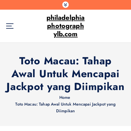
S
k
philadelphia
i
p
photograph
t
ylb.com
o
c
o
Toto Macau: Tahap
n
t
Awal Untuk Mencapai
e
n
Jackpot yang Diimpikan
t
Home
Toto Macau: Tahap Awal Untuk Mencapai Jackpot yang
Diimpikan