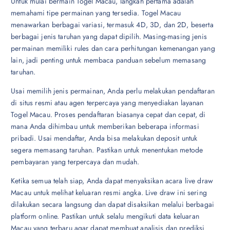
Untuk mulai bermain Togel Macau, langkah pertama adalah
memahami tipe permainan yang tersedia. Togel Macau
menawarkan berbagai variasi, termasuk 4D, 3D, dan 2D, beserta
berbagai jenis taruhan yang dapat dipilih. Masing-masing jenis
permainan memiliki rules dan cara perhitungan kemenangan yang
lain, jadi penting untuk membaca panduan sebelum memasang
taruhan.
Usai memilih jenis permainan, Anda perlu melakukan pendaftaran
di situs resmi atau agen terpercaya yang menyediakan layanan
Togel Macau. Proses pendaftaran biasanya cepat dan cepat, di
mana Anda dihimbau untuk memberikan beberapa informasi
pribadi. Usai mendaftar, Anda bisa melakukan deposit untuk
segera memasang taruhan. Pastikan untuk menentukan metode
pembayaran yang terpercaya dan mudah.
Ketika semua telah siap, Anda dapat menyaksikan acara live draw
Macau untuk melihat keluaran resmi angka. Live draw ini sering
dilakukan secara langsung dan dapat disaksikan melalui berbagai
platform online. Pastikan untuk selalu mengikuti data keluaran
Macau yang terbaru agar dapat membuat analisis dan prediksi