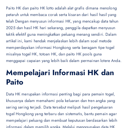
Paito HK dan paito HK lotto adalah alat grafis dimana menolong
petaruh untuk membaca corak serta kisaran dari hasil hasil yang
telah Dengan menyusun informasi HK, yang mencakup data tahun
2025 dan hasil HK hari sekarang, penggila dapatkan menyusun
taktik efektif guna meningkatkan peluang menang sendiri. Dalam
artikel ini, kami hendak menjelaskan lebih dalam soal metode
memperdayakan informasi Hongkong serta beragam tipe togel
misalnya togel HK, totoan HK, dan paito HK pools guna
menggapai capaian yang lebih baik dalam permainan lotere Anda.
Mempelajari Informasi HK dan
Paito
Data HK merupakan informasi penting bagi para pemain togel,
khususnya dalam memahami pola keluaran dan tren angka yang
sering sering terjadi. Data tersebut meliputi hasil pengeluaran
togel Hongkong yang terbaru dan sistematis, bantu pemain agar
mempelajari peluang dan membuat keputusan berdasarkan lebih
informasi dalam memilih angka. Melalui menggunakan data HK,