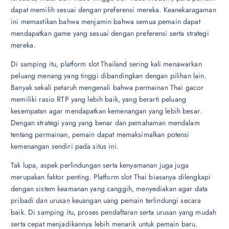
dapat memilih sesuai dengan preferensi mereka. Keanekaragaman
ini memastikan bahwa menjamin bahwa semua pemain dapat
mendapatkan game yang sesuai dengan preferensi serta strategi
mereka.
Di samping itu, platform slot Thailand sering kali menawarkan
peluang menang yang tinggi dibandingkan dengan pilihan lain.
Banyak sekali petaruh mengenali bahwa permainan Thai gacor
memiliki rasio RTP yang lebih baik, yang berarti peluang
kesempatan agar mendapatkan kemenangan yang lebih besar.
Dengan strategi yang yang benar dan pemahaman mendalam
tentang permainan, pemain dapat memaksimalkan potensi
kemenangan sendiri pada situs ini.
Tak lupa, aspek perlindungan serta kenyamanan juga juga
merupakan faktor penting. Platform slot Thai biasanya dilengkapi
dengan sistem keamanan yang canggih, menyediakan agar data
pribadi dan urusan keuangan uang pemain terlindungi secara
baik. Di samping itu, proses pendaftaran serta urusan yang mudah
serta cepat menjadikannya lebih menarik untuk pemain baru.