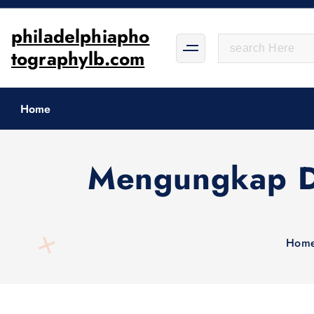
philadelphiapho
S
tographylb.com
e
a
r
Home
c
h
f
Mengungkap D
o
r
:
Hom