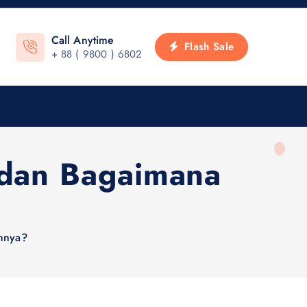
Call Anytime
Flash Sale
+ 88 ( 9800 ) 6802
dan Bagaimana
nnya?