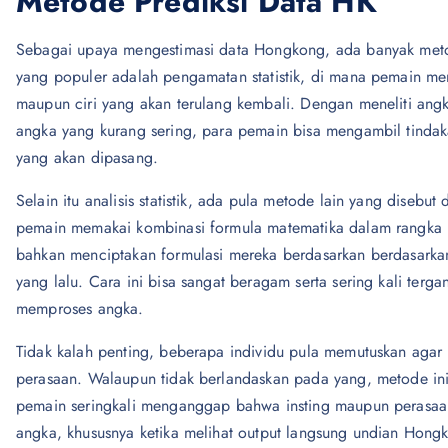
Metode Prediksi Data HK
Sebagai upaya mengestimasi data Hongkong, ada banyak meto
yang populer adalah pengamatan statistik, di mana pemain me
maupun ciri yang akan terulang kembali. Dengan meneliti an
angka yang kurang sering, para pemain bisa mengambil tindak
yang akan dipasang.
Selain itu analisis statistik, ada pula metode lain yang diseb
pemain memakai kombinasi formula matematika dalam rangka 
bahkan menciptakan formulasi mereka berdasarkan berdasarka
yang lalu. Cara ini bisa sangat beragam serta sering kali te
memproses angka.
Tidak kalah penting, beberapa individu pula memutuskan aga
perasaan. Walaupun tidak berlandaskan pada yang, metode ini
pemain seringkali menganggap bahwa insting maupun perasa
angka, khususnya ketika melihat output langsung undian Hong