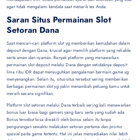
agar tidak mengalami kendala saat menarik tes Anda.
Saran Situs Permainan Slot
Setoran Dana
Saat mencari-cari platform slot yg memberikan kemudahan dalam
deposit dengan Dana, krusial agar memilih platform yang reliable
serta aman dan nyaman. Banyak platform yang menawarkan
permainan slot deposit melalui Dana dengan setidaknya deposit
lima ribu IDR dapat menyuguhkan pengalaman bermain game yg
menyenangkan. Selain itu, situs-situs tersebut sering memberikan
berbagai permainan slot yg yakin menambah peluang kamu untuk
meraih secara signifikan.
Platform slot setoran melalui Dana terbaik sering kali menawarkan
bonus luar biasa bagi gamers yang baru serta yang sudah ada.
Bonus tersebut bisa diwakili oleh bonus selain itu tanpa
pengurangan sewaktu melakukan setoran pertama dan promo
spesial pada game tertentu. Hal ini jelas menyediakan nilai lebih