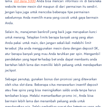
lama.
slot dana 5000
Anda bisa mencari informasi ini di beraneka
website review mesin slot maupun di dari permainan itu sendiri.
Jangan lupa juga untuk mencoba beberapa tipe permainan
sebelumnya Anda memilih mana yang cocok untuk gaya bermain
Anda.
Selain itu, manajemen bankroll yang baik juga merupakan kunci
untuk menang. Tetapkan limits berapa banyak uang yang akan
Anda pakai untuk main, dan jangan sekali-kali melebihi limit
tersebut. Jika anda menggunakan mesin dana dengan deposit 5K,
atur berapa banyak yang mau Anda taruhkan per spin. Mengambil
pendekatan yang tepat terhadap bet anda dapat membantu anda
bertahan lebih lama dan memiliki lebih peluang untuk mendapatkan
jackpot.
Sebagai penutup, gunakan bonus dan promosi yang ditawarkan
oleh situs slot dana. Beberapa situs menawarkan insentif deposit
atau free spins yang bisa meningkatkan saldo anda tanpa harus
tambahan biaya. Melalui memanfaatkan promo ini, Anda bisa
bermain lebih lama dan menambah peluang anda untuk
mendapatkan win. Selalu perhatikan syarat dan ketentuan yang ada