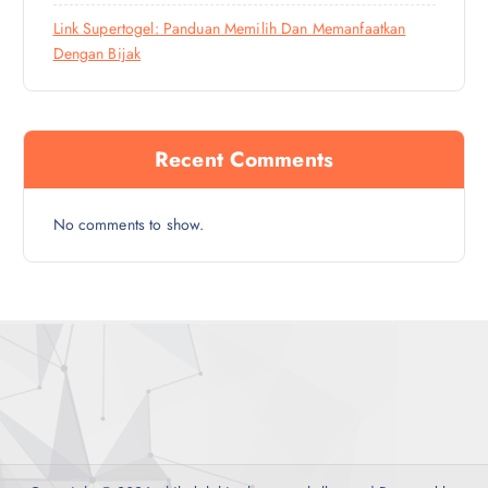
Link Supertogel: Panduan Memilih Dan Memanfaatkan
n
Dengan Bijak
Recent Comments
No comments to show.