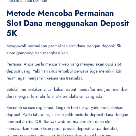
maksimal saat bermain .
Metode Mencoba Permainan
Slot Dana menggunakan Deposit
5K
Mengawali permainan permainan slot dana dengan deposit 5K
amat gampang dan menghasilkan.
Pertama, Anda perlu mencari web yang menyediakan opsi slot
deposit uang. Yakinlah situs tersebut percaya juga memiliki izin
resmi agar menjamin keamanan transaksi.
Setelah menentukan situs, kalian dapat mendaftar menjadi member
dari mengisi formulir formulir pendaftaran yang ada.
Sesudah sukses registrasi, langkah berikutnya yaitu menjalankan
deposit. Pada tahap ini, silakan pilih metode deposit dana dengan
nominal 5 ribu IDR. Banyak web permainan slot dana slot
menawarkan kepraktisan pada proses deposit tanpa deduksi,
sehingga semua jumlah yg Anda setorkan dapat langsung