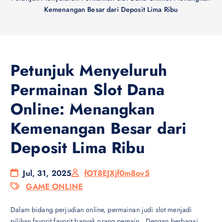
Kemenangan Besar dari Deposit Lima Ribu
Petunjuk Menyeluruh
Permainan Slot Dana
Online: Menangkan
Kemenangan Besar dari
Deposit Lima Ribu
Jul, 31, 2025
fOT8EJXjf0m8ov5
GAME ONLINE
Dalam bidang perjudian online, permainan judi slot menjadi
pilihan favorit favorit banyak orang pemain . Dengan berbagai