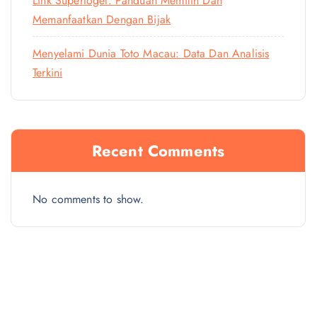
Link Supertogel: Panduan Memilih Dan
Memanfaatkan Dengan Bijak
Menyelami Dunia Toto Macau: Data Dan Analisis
Terkini
Recent Comments
No comments to show.