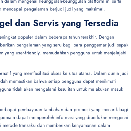
bih dalam mengenai keunggulan-keunggulan platform ini serta
k mencapai pengalaman berjudi judi yang maksimal.
gel dan Servis yang Tersedia
 meningkat populer dalam beberapa tahun terakhir. Dengan
berikan pengalaman yang seru bagi para penggemar judi sepak
stem yang user-friendly, memudahkan pengguna untuk menjelajahi
ernatif yang memfasilitasi akses ke situs utama. Dalam dunia judi
 sudah memastikan bahwa setiap pengguna dapat menikmati
gguna tidak akan mengalami kesulitan untuk melakukan masuk
 berbagai pembayaran tambahan dan promosi yang menarik bagi
 pemain dapat memperoleh informasi yang diperlukan mengenai
ai metode transaksi dan memberikan kenyamanan dalam