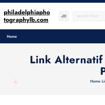
philadelphiapho
S
tographylb.com
e
a
r
Home
c
h
f
Link Alternati
o
r
:
Home
L