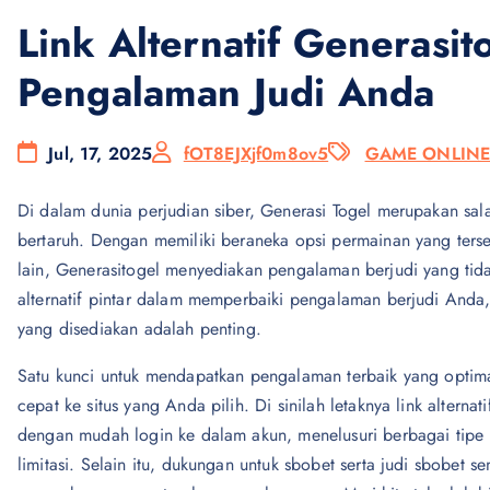
Link Alternatif Generasit
Pengalaman Judi Anda
Jul, 17, 2025
fOT8EJXjf0m8ov5
GAME ONLIN
Di dalam dunia perjudian siber, Generasi Togel merupakan sa
bertaruh. Dengan memiliki beraneka opsi permainan yang tersed
lain, Generasitogel menyediakan pengalaman berjudi yang tida
alternatif pintar dalam memperbaiki pengalaman berjudi Anda, me
yang disediakan adalah penting.
Satu kunci untuk mendapatkan pengalaman terbaik yang optima
cepat ke situs yang Anda pilih. Di sinilah letaknya link altern
dengan mudah login ke dalam akun, menelusuri berbagai tipe p
limitasi. Selain itu, dukungan untuk sbobet serta judi sbobe