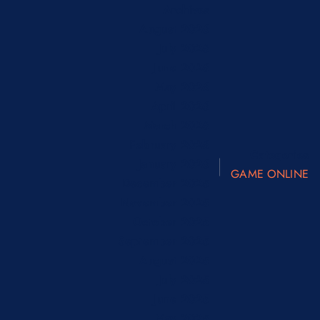
Archives
August 2026
July 2026
June 2026
May 2026
April 2026
March 2026
February 2026
Categories
January 2026
GAME ONLINE
December 2025
November 2025
October 2025
September 2025
August 2025
July 2025
June 2025
May 2025