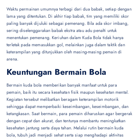
Waktu permainan umumnya terbagi dari dua babak, setiap dengan
lama yang ditentukan. Di akhir tiap babak, tim yang memiliki skor
paling banyak dijuluki sebagai pemenang. Bila ada skor imbang,
sering diselenggarakan babak ekstra atau adu penalti untuk
menentukan pemenang. Keriuhan dalam Kuda Bola tidak hanya
terletak pada memasukkan gol, melainkan juga dalam taktik dan
keterampilan yang ditunjukkan oleh masing-masing pemain di
arena.
Keuntungan Bermain Bola
Bermain kuda bola memberikan banyak manfaat untuk para
pemain, baik itu secara kesehatan fisik maupun kesehatan mental.
Kegiatan tersebut melibatkan beragam keterampilan motorik
sehingga dapat memperbaiki keseimbangan, keseimbangan, dan
ketangkasan. Saat bermain, para pemain diharuskan agar bergerak
dengan cepat dan akurat, dan tentunya membantu meningkatkan
kesehatan jantung serta daya tahan. Melalui rutin bermain kuda
bola, tubuh jadi menjadi sehat serta siap menghadapi aktivitas