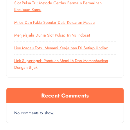
g
Slot Pulsa Tri: Metode Cerdas Bermain Permainan
Kesukaan Kamu
a
Mitos Dan Fakta Seputar Data Keluaran Macau
t
Menjelajahi Dunia Slot Pulsa: Tri Vs Indosat
i
Live Macau Toto: Menanti Keajaiban Di Setiap Undian
o
Link Supertogel: Panduan Memilih Dan Memanfaatkan
n
Dengan Bijak
Recent Comments
No comments to show.