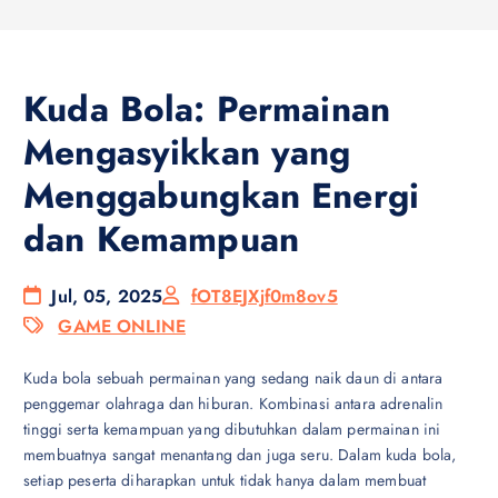
Kuda Bola: Permainan
Mengasyikkan yang
Menggabungkan Energi
dan Kemampuan
Jul, 05, 2025
fOT8EJXjf0m8ov5
GAME ONLINE
Kuda bola sebuah permainan yang sedang naik daun di antara
penggemar olahraga dan hiburan. Kombinasi antara adrenalin
tinggi serta kemampuan yang dibutuhkan dalam permainan ini
membuatnya sangat menantang dan juga seru. Dalam kuda bola,
setiap peserta diharapkan untuk tidak hanya dalam membuat