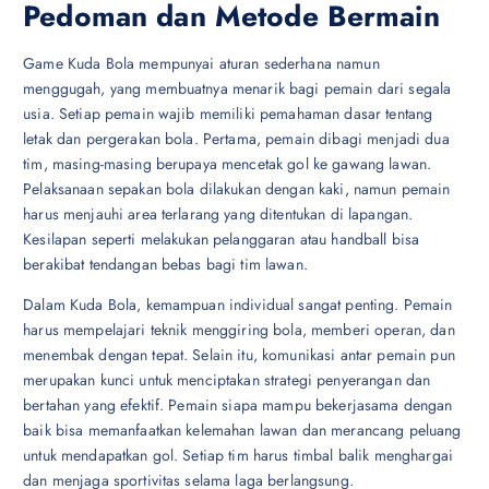
Pedoman dan Metode Bermain
Game Kuda Bola mempunyai aturan sederhana namun
menggugah, yang membuatnya menarik bagi pemain dari segala
usia. Setiap pemain wajib memiliki pemahaman dasar tentang
letak dan pergerakan bola. Pertama, pemain dibagi menjadi dua
tim, masing-masing berupaya mencetak gol ke gawang lawan.
Pelaksanaan sepakan bola dilakukan dengan kaki, namun pemain
harus menjauhi area terlarang yang ditentukan di lapangan.
Kesilapan seperti melakukan pelanggaran atau handball bisa
berakibat tendangan bebas bagi tim lawan.
Dalam Kuda Bola, kemampuan individual sangat penting. Pemain
harus mempelajari teknik menggiring bola, memberi operan, dan
menembak dengan tepat. Selain itu, komunikasi antar pemain pun
merupakan kunci untuk menciptakan strategi penyerangan dan
bertahan yang efektif. Pemain siapa mampu bekerjasama dengan
baik bisa memanfaatkan kelemahan lawan dan merancang peluang
untuk mendapatkan gol. Setiap tim harus timbal balik menghargai
dan menjaga sportivitas selama laga berlangsung.