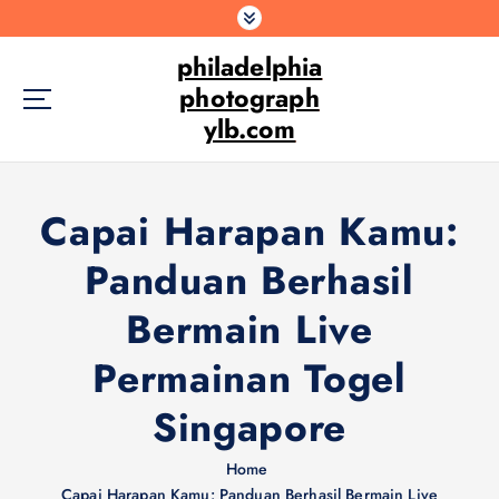
S
k
philadelphia
i
p
photograph
t
ylb.com
o
c
o
Capai Harapan Kamu:
n
t
Panduan Berhasil
e
n
Bermain Live
t
Permainan Togel
Singapore
Home
Capai Harapan Kamu: Panduan Berhasil Bermain Live