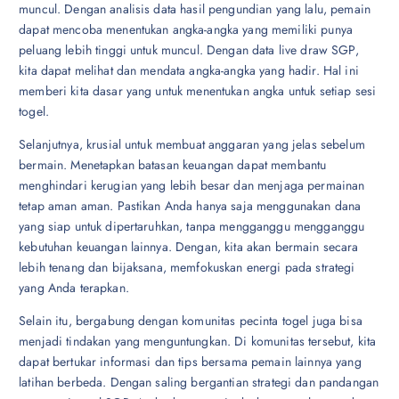
muncul. Dengan analisis data hasil pengundian yang lalu, pemain
dapat mencoba menentukan angka-angka yang memiliki punya
peluang lebih tinggi untuk muncul. Dengan data live draw SGP,
kita dapat melihat dan mendata angka-angka yang hadir. Hal ini
memberi kita dasar yang untuk menentukan angka untuk setiap sesi
togel.
Selanjutnya, krusial untuk membuat anggaran yang jelas sebelum
bermain. Menetapkan batasan keuangan dapat membantu
menghindari kerugian yang lebih besar dan menjaga permainan
tetap aman aman. Pastikan Anda hanya saja menggunakan dana
yang siap untuk dipertaruhkan, tanpa mengganggu mengganggu
kebutuhan keuangan lainnya. Dengan, kita akan bermain secara
lebih tenang dan bijaksana, memfokuskan energi pada strategi
yang Anda terapkan.
Selain itu, bergabung dengan komunitas pecinta togel juga bisa
menjadi tindakan yang menguntungkan. Di komunitas tersebut, kita
dapat bertukar informasi dan tips bersama pemain lainnya yang
latihan berbeda. Dengan saling bergantian strategi dan pandangan