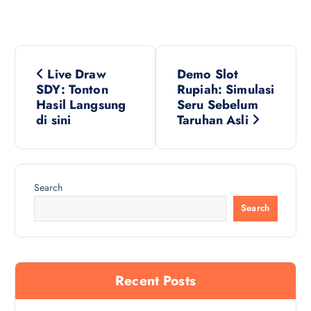
P
Live Draw
Demo Slot
o
SDY: Tonton
Rupiah: Simulasi
Hasil Langsung
Seru Sebelum
s
di sini
Taruhan Asli
t
n
Search
Search
a
v
Recent Posts
i