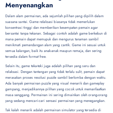
Menyenangkan
Dalam alam permainan, ada sejumlah pilihan yang dipilih dalam
suasana santai. Game relaksasi biasanya tidak memerlukan
konsentrasi tinggi dan memberikan kesempatan pemain agar
bersantai tanpa tekanan. Sebagai contoh adalah game berkebun di
mana pemain dapat memupuk dan mengurus tanaman sambil
menikmati pemandangan alam yang cantik. Game ini sesuai untuk
semua kalangan, baik itu anak-anak maupun remaja, dan sering
tersedia dalam format free.
Selain itu, game teka-teki juga adalah pilihan yang seru dan
relaksasi. Dengan tantangan yang tidak terlalu sulit, pemain dapat
merasakan proses resolusi puzzle sambil berlomba dengan waktu.
Ada banyak permainan puzzle yang visual menarik dan gameplay
gampang, menjadikannya pilihan yang cocok untuk memanfaatkan
masa senggang. Permainan ini sering dimainkan oleh orang-orang
yang sedang mencari-cari sensasi permainan yang menegangkan.
Tak kalah menarik adalah permainan simulator yang tersedia di