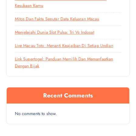
i
Kesukaan Kamu
g
Mitos Dan Fakta Seputar Data Keluaran Macau
a
Menjelajahi Dunia Slot Pulsa: Tri Vs Indosat
t
Live Macau Toto: Menanti Keajaiban Di Setiap Undian
i
Link Supertogel: Panduan Memilih Dan Memanfaatkan
Dengan Bijak
o
n
Recent Comments
No comments to show.