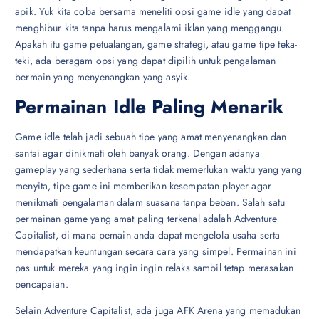
apik. Yuk kita coba bersama meneliti opsi game idle yang dapat
menghibur kita tanpa harus mengalami iklan yang menggangu.
Apakah itu game petualangan, game strategi, atau game tipe teka-
teki, ada beragam opsi yang dapat dipilih untuk pengalaman
bermain yang menyenangkan yang asyik.
Permainan Idle Paling Menarik
Game idle telah jadi sebuah tipe yang amat menyenangkan dan
santai agar dinikmati oleh banyak orang. Dengan adanya
gameplay yang sederhana serta tidak memerlukan waktu yang yang
menyita, tipe game ini memberikan kesempatan player agar
menikmati pengalaman dalam suasana tanpa beban. Salah satu
permainan game yang amat paling terkenal adalah Adventure
Capitalist, di mana pemain anda dapat mengelola usaha serta
mendapatkan keuntungan secara cara yang simpel. Permainan ini
pas untuk mereka yang ingin ingin relaks sambil tetap merasakan
pencapaian.
Selain Adventure Capitalist, ada juga AFK Arena yang memadukan