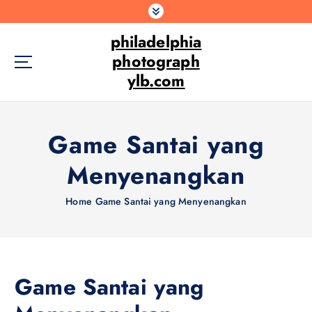
S
k
philadelphia
i
p
photograph
t
ylb.com
o
c
o
Game Santai yang
n
t
Menyenangkan
e
n
t
Home
Game Santai yang Menyenangkan
Game Santai yang